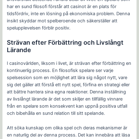
har en sund filosofi förstår att casinot är en plats för
tidsfördriv, inte en lösning på ekonomiska problem. Denna
insikt skyddar mot spelberoende och säkerställer att
spelupplevelsen förblir positiv.
Strävan efter Förbättring och Livslångt
Lärande
I casinovärlden, liksom i livet, är strävan efter förbättring en
kontinuerlig process. En filosofisk spelare ser varje
spelsession som en möjlighet att lära sig något nytt, vare
sig det gäller att förstå ett nytt spel, förfina en strategi eller
att bättre hantera sina egna reaktioner. Denna inställning
av livslångt lärande är det som skiljer en tillfällig vinnare
från en spelare som konsekvent kan uppnå positiva utfall
och bibehålla en sund relation till sitt spelande.
Att söka kunskap om olika spel och deras mekanismer är
en naturlig del av denna process. Det kan innebära att läsa