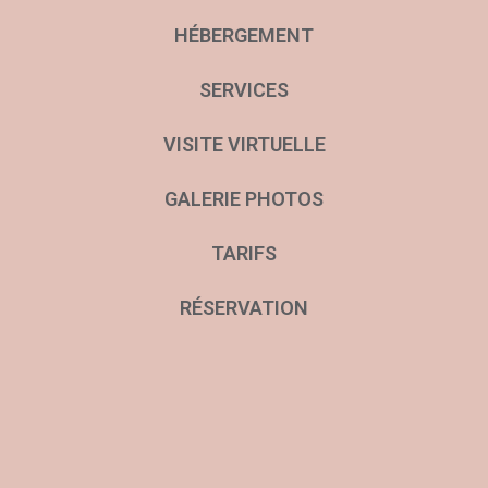
HÉBERGEMENT
SERVICES
VISITE VIRTUELLE
GALERIE PHOTOS
TARIFS
RÉSERVATION