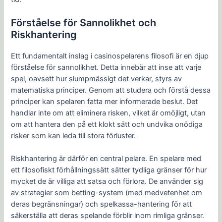
Förståelse för Sannolikhet och
Riskhantering
Ett fundamentalt inslag i casinospelarens filosofi är en djup
förståelse för sannolikhet. Detta innebär att inse att varje
spel, oavsett hur slumpmässigt det verkar, styrs av
matematiska principer. Genom att studera och förstå dessa
principer kan spelaren fatta mer informerade beslut. Det
handlar inte om att eliminera risken, vilket är omöjligt, utan
om att hantera den på ett klokt sätt och undvika onödiga
risker som kan leda till stora förluster.
Riskhantering är därför en central pelare. En spelare med
ett filosofiskt förhållningssätt sätter tydliga gränser för hur
mycket de är villiga att satsa och förlora. De använder sig
av strategier som betting-system (med medvetenhet om
deras begränsningar) och spelkassa-hantering för att
säkerställa att deras spelande förblir inom rimliga gränser.