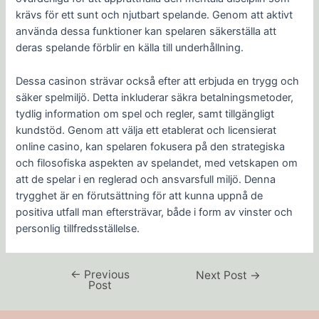
krävs för ett sunt och njutbart spelande. Genom att aktivt
använda dessa funktioner kan spelaren säkerställa att
deras spelande förblir en källa till underhållning.
Dessa casinon strävar också efter att erbjuda en trygg och
säker spelmiljö. Detta inkluderar säkra betalningsmetoder,
tydlig information om spel och regler, samt tillgängligt
kundstöd. Genom att välja ett etablerat och licensierat
online casino, kan spelaren fokusera på den strategiska
och filosofiska aspekten av spelandet, med vetskapen om
att de spelar i en reglerad och ansvarsfull miljö. Denna
trygghet är en förutsättning för att kunna uppnå de
positiva utfall man eftersträvar, både i form av vinster och
personlig tillfredsställelse.
←
Previous
Next Post
→
Post