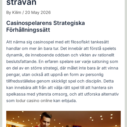
strävan
By
Kilim
/
20 May 2026
Casinospelarens Strategiska
Förhållningssätt
Att närma sig casinospel med ett filosofiskt tankesätt
handlar om mer än bara tur. Det innebär att förstå spelets
dynamik, de inneboende oddsen och vikten av rationellt
beslutsfattande. En erfaren spelare ser varje satsning som
en del av en större strategi, där målet inte bara är att vinna
pengar, utan också att uppnå en form av personlig
tillfredsställelse genom skickligt spel och disciplin. Detta
kan innebära allt från att välja rätt spel till att hantera sin
spelkassa med yttersta omsorg, och att utforska alternativ
som
lodur casino online
kan erbjuda.