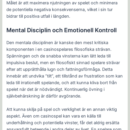
Målet är att maximera njutningen av spelet och minimera
de potentiella negativa konsekvenserna, vilket i sin tur
bidrar till positiva utfall i längden.
Mental Disciplin och Emotionell Kontroll
Den mentala disciplinen är kanske den mest kritiska
komponenten i en casinospelares filosofiska strävan.
Spänningen och de snabba vinsterna kan lätt leda till
impulsiva beslut, men en filosofiskt sinnad spelare strävar
efter att upprätthålla lugn och fattningsförmåga. Detta
innebär att undvika “tilt”, ett tillstånd av frustration som kan
leda till irrationellt spelande, och att kunna kliva bort från
spelet när det är nödvändigt. Kontinuerlig övning i
självbehärskning är därför avgörande.
Att kunna skilja på spel och verklighet är en annan viktig
aspekt. Även om casinospel kan vara en källa till
underhållning och potentiella vinster, får det aldrig ersätta
ansvarsfullt beteende i andra delar av livet. En spelare som