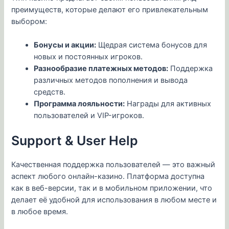
преимуществ, которые делают его привлекательным
выбором:
Бонусы и акции:
Щедрая система бонусов для
новых и постоянных игроков.
Разнообразие платежных методов:
Поддержка
различных методов пополнения и вывода
средств.
Программа лояльности:
Награды для активных
пользователей и VIP-игроков.
Support & User Help
Качественная поддержка пользователей — это важный
аспект любого онлайн-казино. Платформа доступна
как в веб-версии, так и в мобильном приложении, что
делает её удобной для использования в любом месте и
в любое время.