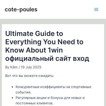
Skip
Post
Main
to
navigation
cote-poules
Men
content
Ultimate Guide to
Everything You Need to
Know About 1win
официальный сайт вход
By
Kilim
/
19 July 2025
Вот что вы можете ожидать:
Конкурентные коэффициенты на спортивные
события.
Регулярные акции и бонусы для новых и
постоянных клиентов.