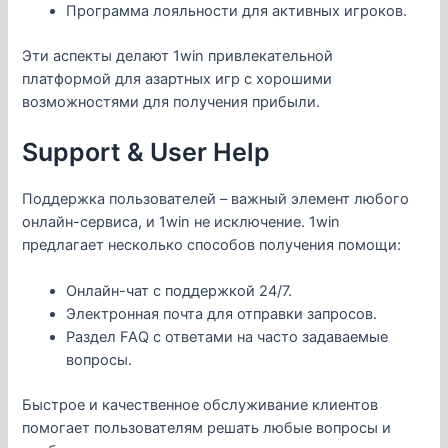
Программа лояльности для активных игроков.
Эти аспекты делают 1win привлекательной
платформой для азартных игр с хорошими
возможностями для получения прибыли.
Support & User Help
Поддержка пользователей – важный элемент любого
онлайн-сервиса, и 1win не исключение. 1win
предлагает несколько способов получения помощи:
Онлайн-чат с поддержкой 24/7.
Электронная почта для отправки запросов.
Раздел FAQ с ответами на часто задаваемые
вопросы.
Быстрое и качественное обслуживание клиентов
помогает пользователям решать любые вопросы и