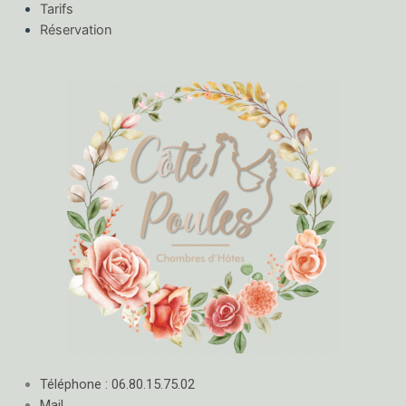
Tarifs
Réservation
Téléphone : 06.80.15.75.02
Mail