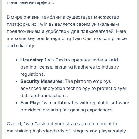
понятный интерфейс.
В мире онлайн-гемблинга существует множество
платформ, но 1win выделяется своим уникальным
предложением и удобством для пользователей. Here
are some key points regarding
1win Casino
‘s compliance
and reliability:
Licensing:
1win Casino operates under a valid
gaming license, ensuring it adheres to industry
regulations.
Security Measures:
The platform employs
advanced encryption technology to protect player
data and transactions.
Fair Play:
1win collaborates with reputable software
providers, ensuring fair gaming experiences.
Overall, 1win Casino demonstrates a commitment to
maintaining high standards of integrity and player safety.