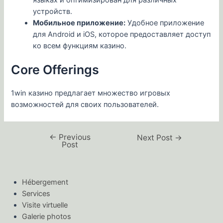
устройств.
Мобильное приложение:
Удобное приложение
для Android и iOS, которое предоставляет доступ
ко всем функциям казино.
Core Offerings
1win казино предлагает множество игровых
возможностей для своих пользователей.
←
Previous
Next Post
→
Post
Hébergement
Services
Visite virtuelle
Galerie photos