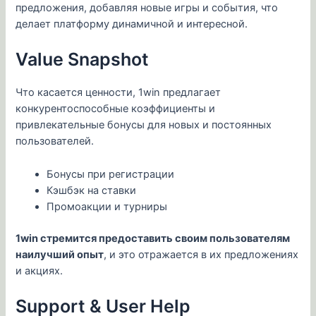
предложения, добавляя новые игры и события, что
делает платформу динамичной и интересной.
Value Snapshot
Что касается ценности, 1win предлагает
конкурентоспособные коэффициенты и
привлекательные бонусы для новых и постоянных
пользователей.
Бонусы при регистрации
Кэшбэк на ставки
Промоакции и турниры
1win стремится предоставить своим пользователям
наилучший опыт
, и это отражается в их предложениях
и акциях.
Support & User Help