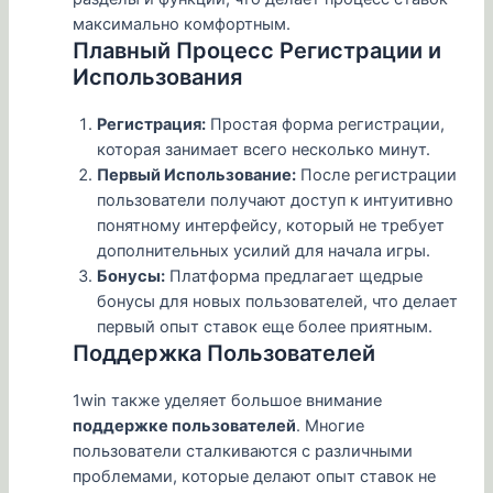
максимально комфортным.
Плавный Процесс Регистрации и
Использования
Регистрация:
Простая форма регистрации,
которая занимает всего несколько минут.
Первый Использование:
После регистрации
пользователи получают доступ к интуитивно
понятному интерфейсу, который не требует
дополнительных усилий для начала игры.
Бонусы:
Платформа предлагает щедрые
бонусы для новых пользователей, что делает
первый опыт ставок еще более приятным.
Поддержка Пользователей
1win также уделяет большое внимание
поддержке пользователей
. Многие
пользователи сталкиваются с различными
проблемами, которые делают опыт ставок не