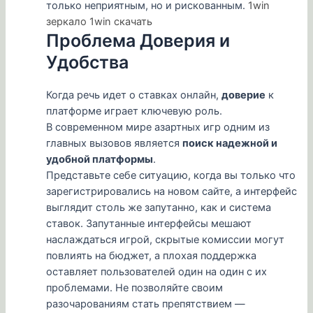
только неприятным, но и рискованным.
1win
зеркало
1win скачать
Проблема Доверия и
Удобства
Когда речь идет о ставках онлайн,
доверие
к
платформе играет ключевую роль.
В современном мире азартных игр одним из
главных вызовов является
поиск надежной и
удобной платформы
.
Представьте себе ситуацию, когда вы только что
зарегистрировались на новом сайте, а интерфейс
выглядит столь же запутанно, как и система
ставок. Запутанные интерфейсы мешают
наслаждаться игрой, скрытые комиссии могут
повлиять на бюджет, а плохая поддержка
оставляет пользователей один на один с их
проблемами. Не позволяйте своим
разочарованиям стать препятствием —