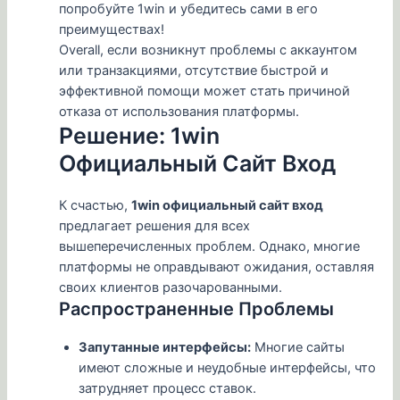
попробуйте 1win и убедитесь сами в его
преимуществах!
Overall, если возникнут проблемы с аккаунтом
или транзакциями, отсутствие быстрой и
эффективной помощи может стать причиной
отказа от использования платформы.
Решение: 1win
Официальный Сайт Вход
К счастью,
1win официальный сайт вход
предлагает решения для всех
вышеперечисленных проблем. Однако, многие
платформы не оправдывают ожидания, оставляя
своих клиентов разочарованными.
Распространенные Проблемы
Запутанные интерфейсы:
Многие сайты
имеют сложные и неудобные интерфейсы, что
затрудняет процесс ставок.