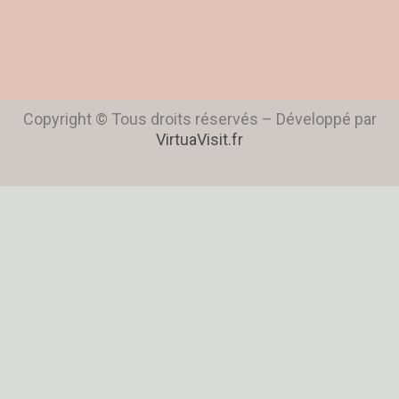
Copyright © Tous droits réservés – Développé par
VirtuaVisit.fr