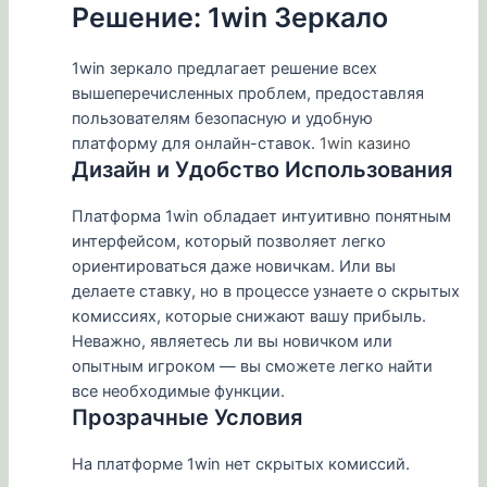
Решение: 1win Зеркало
1win зеркало предлагает решение всех
вышеперечисленных проблем, предоставляя
пользователям безопасную и удобную
платформу для онлайн-ставок.
1win казино
Дизайн и Удобство Использования
Платформа 1win обладает интуитивно понятным
интерфейсом, который позволяет легко
ориентироваться даже новичкам. Или вы
делаете ставку, но в процессе узнаете о скрытых
комиссиях, которые снижают вашу прибыль.
Неважно, являетесь ли вы новичком или
опытным игроком — вы сможете легко найти
все необходимые функции.
Прозрачные Условия
На платформе 1win нет скрытых комиссий.