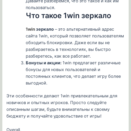
Давайте разберемся, что это такое и как им
пользоваться.
Что такое 1win зеркало
1win
зеркало
– это альтернативный адрес
сайта 1win, который позволяет пользователям
обходить блокировки. Даже если вы не
разбираетесь в технологиях, вы быстро
разберетесь, как все работает.
Бонусы и акции:
1win предлагает различные
бонусы для новых пользователей и
постоянных клиентов, что делает игру более
выгодной.
Эти особенности делают 1win привлекательным для
новичков и опытных игроков. Просто следуйте
описанным шагам, будьте внимательны к своему
бюджету и получайте удовольствие от игры!
Overall,