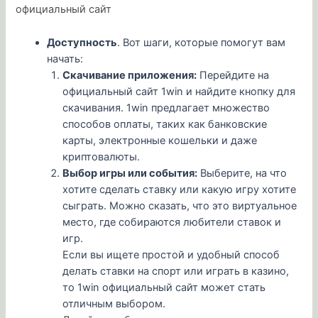
официальный сайт
Доступность
. Вот шаги, которые помогут вам
начать:
Скачивание приложения:
Перейдите на
официальный сайт 1win и найдите кнопку для
скачивания. 1win предлагает множество
способов оплаты, таких как банковские
карты, электронные кошельки и даже
криптовалюты.
Выбор игры или события:
Выберите, на что
хотите сделать ставку или какую игру хотите
сыграть. Можно сказать, что это виртуальное
место, где собираются любители ставок и
игр.
Если вы ищете простой и удобный способ
делать ставки на спорт или играть в казино,
то 1win официальный сайт может стать
отличным выбором.