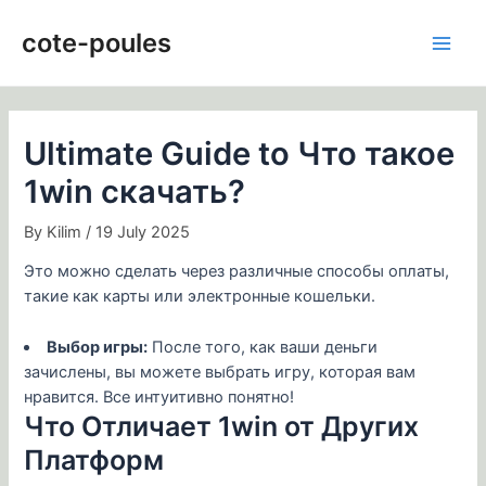
Skip
Post
Main
to
navigation
cote-poules
Men
content
Ultimate Guide to Что такое
1win скачать?
By
Kilim
/
19 July 2025
Это можно сделать через различные способы оплаты,
такие как карты или электронные кошельки.
Выбор игры:
После того, как ваши деньги
зачислены, вы можете выбрать игру, которая вам
нравится. Все интуитивно понятно!
Что Отличает 1win от Других
Платформ