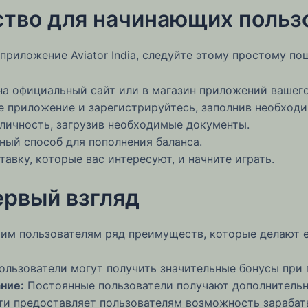
ство для начинающих польз
приложение Aviator India, следуйте этому простому по
а официальный сайт или в магазин приложений вашего у
 приложение и зарегистрируйтесь, заполнив необходи
личность, загрузив необходимые документы.
ый способ для пополнения баланса.
авку, которые вас интересуют, и начните играть.
ервый взгляд
воим пользователям ряд преимуществ, которые делают 
льзователи могут получить значительные бонусы при 
ние:
Постоянные пользователи получают дополнительн
и предоставляет пользователям возможность зарабаты