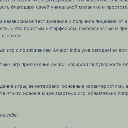
ость благодаря своей уникальной механике и простоте
а независимое тестирование и получила лицензии от 
сть. С его простым интерфейсом, безопасностью и прив
 игроков.
х игр с приложением Aviator India уже сегодня!
aviato
тных игр приложение Aviator набирает популярность б
.
дение игры, ее интерфейс, основные характеристики, 
е что-то новое в мире азартных игр, обязательно поп
на себе!