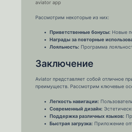
aviator app
Рассмотрим некоторые из них:
Приветственные бонусы:
Новые по
Награды за повторные использов
Лояльность:
Программа лояльност
Заключение
Aviator представляет собой отличное п
преимуществ. Рассмотрим ключевые ос
Легкость навигации:
Пользователи
Современный дизайн:
Эстетически
Поддержка различных языков:
Пр
Быстрая загрузка:
Приложение опт