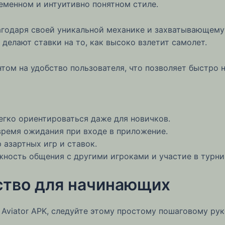
ременном и интуитивно понятном стиле.
лагодаря своей уникальной механике и захватывающему
 делают ставки на то, как высоко взлетит самолет.
ентом на удобство пользователя, что позволяет быстро
гко ориентироваться даже для новичков.
ремя ожидания при входе в приложение.
азартных игр и ставок.
ность общения с другими игроками и участие в турни
ство для начинающих
 Aviator APK, следуйте этому простому пошаговому рук