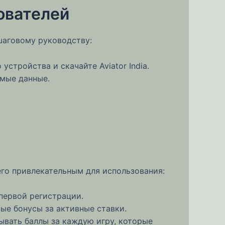
ователей
шаговому руководству:
стройства и скачайте Aviator India.
мые данные.
его привлекательным для использования:
первой регистрации.
ые бонусы за активные ставки.
вать баллы за каждую игру, которые