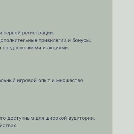
и первой регистрации.
дополнительные привилегии и бонусы.
и предложениями и акциями.
кальный игровой опыт и множество
его доступным для широкой аудитории.
йствах.