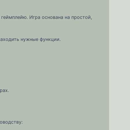
 геймплейю. Игра основана на простой,
 находить нужные функции.
рах.
оводству: