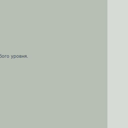
бого уровня.