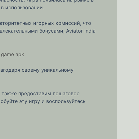
 в использовании.
авторитетных игорных комиссий, что
лекательными бонусами, Aviator India
r game apk
лагодаря своему уникальному
а также предоставим пошаговое
робуйте эту игру и воспользуйтесь