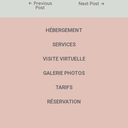
←
Previous
Next Post
→
Post
HÉBERGEMENT
SERVICES
VISITE VIRTUELLE
GALERIE PHOTOS
TARIFS
RÉSERVATION