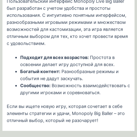
Пользовательский интерфейс Monopoly Live Big Baller
был разработан с учетом удобства и простоты
использования. С интуитивно понятным интерфейсом,
разнообразными игровыми режимами и множеством
возможностей для кастомизации, эта игра является
отличным выбором для тех, кто хочет провести время
с удовольствием.
Подходит для всех возрастов:
Простота в
освоении делает игру доступной для всех.
Богатый контент:
Разнообразные режимы и
события не дадут заскучать.
Сообщество:
Возможность взаимодействовать с
другими игроками и соревноваться.
Если вы ищете новую игру, которая сочетает в себе
элементы стратегии и удачи, Monopoly Big Baller – это
отличный выбор, который не разочарует!