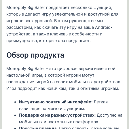
Monopoly Big Baller предлагает несколько функций,
которые делают игру увлекательной и доступной для
игроков всех уровней. В этом руководстве мы
рассмотрим, как скачать эту игру на ваше Android-
устройство, а также ключевые особенности и
преимущества, которые она предлагает.
Обзор продукта
Monopoly Big Baller – это цифровая версия известной
настольной игры, в которой игроки могут
наслаждаться игрой на своих мобильных устройствах.
Игра подходит как новичкам, так и опытным игрокам.
Интуитивно понятный интерфейс:
Легкая
навигация по меню и функциям.
Поддержка на разных устройствах:
Доступно на
мобильных и настольных платформах.
Простые правила:
Легко освоить, даже если вы