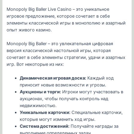
Monopoly Big Baller Live Casino – это уникальное
игровое предложение, которое сочетает в себе
элементы классической игры в монополию и азартный
опыт живого казино.
Monopoly Big Baller – это увлекательная цифровая
версия классической настольной игры, которая
сочетает в себе элементы стратегии, удачи и азартных
игр. Вот некоторые из них:
Динамическая игровая доска:
Каждый ход
приносит новые возможности и угрозы.
Аукционы и торги:
Игроки могут участвовать в
аукционах, чтобы получать контроль над
недвижимостью.
Уникальные карточки:
Специальные карточки,
которые могут изменить ход игры.
Система достижений:
Получайте награды за
выполнение определенных задач.