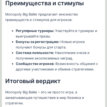
Преимущества и стимулы
Monopoly Big Baller предлагает множество
преимуществ и стимулов для игроков:
Регулярные турниры:
Участвуйте в турнирах и
выигрывайте призы.
Бонусы за регистрацию:
Новые игроки
получают бонусы для старта.
Система лояльности:
Накопление очков и
получение эксклюзивных наград.
Сообщество игроков:
Возможность общения с
другими участниками и обмена стратегиями.
Итоговый вердикт
Monopoly Big Baller – это не просто игра, а
захватывающее путешествие в мир бизнеса и
стратегии.