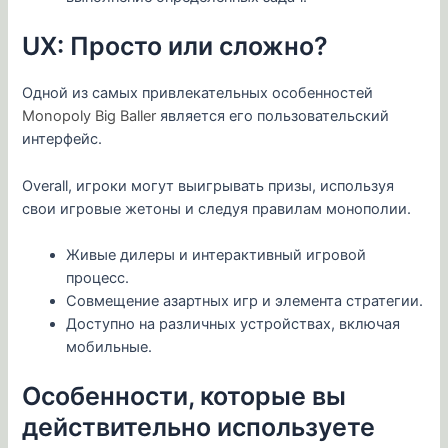
UX: Просто или сложно?
Одной из самых привлекательных особенностей
Monopoly Big Baller
является его пользовательский
интерфейс.
Overall, игроки могут выигрывать призы, используя
свои игровые жетоны и следуя правилам монополии.
Живые дилеры и интерактивный игровой
процесс.
Совмещение азартных игр и элемента стратегии.
Доступно на различных устройствах, включая
мобильные.
Особенности, которые вы
действительно используете