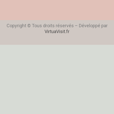
Copyright © Tous droits réservés – Développé par
VirtuaVisit.fr