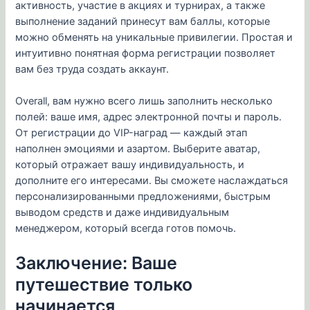
активность, участие в акциях и турнирах, а также
выполнение заданий принесут вам баллы, которые
можно обменять на уникальные привилегии. Простая и
интуитивно понятная форма регистрации позволяет
вам без труда создать аккаунт.
Overall, вам нужно всего лишь заполнить несколько
полей: ваше имя, адрес электронной почты и пароль.
От регистрации до VIP-наград — каждый этап
наполнен эмоциями и азартом. Выберите аватар,
который отражает вашу индивидуальность, и
дополните его интересами. Вы сможете наслаждаться
персонализированными предложениями, быстрым
выводом средств и даже индивидуальным
менеджером, который всегда готов помочь.
Заключение: Ваше
путешествие только
начинается