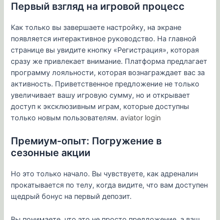
Первый взгляд на игровой процесс
Как только вы завершаете настройку, на экране
появляется интерактивное руководство. На главной
странице вы увидите кнопку «Регистрация», которая
сразу же привлекает внимание. Платформа предлагает
программу лояльности, которая вознаграждает вас за
активность. Приветственное предложение не только
увеличивает вашу игровую сумму, но и открывает
доступ к эксклюзивным играм, которые доступны
только новым пользователям.
aviator login
Премиум-опыт: Погружение в
сезонные акции
Но это только начало. Вы чувствуете, как адреналин
прокатывается по телу, когда видите, что вам доступен
щедрый бонус на первый депозит.
Вы понимаете, что это не просто предложение, а ваш