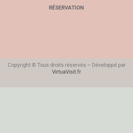
RÉSERVATION
Copyright © Tous droits réservés – Développé par
VirtuaVisit.fr