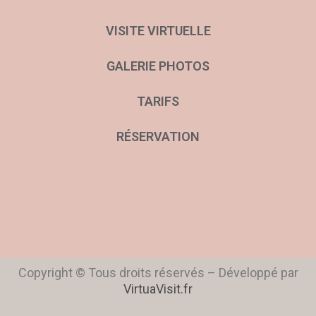
VISITE VIRTUELLE
GALERIE PHOTOS
TARIFS
RÉSERVATION
Copyright © Tous droits réservés – Développé par
VirtuaVisit.fr