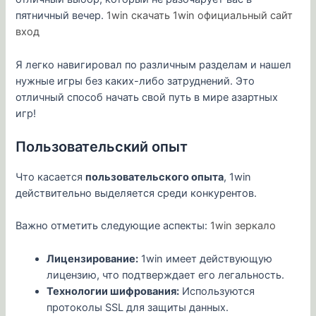
пятничный вечер.
1win скачать
1win официальный сайт
вход
Я легко навигировал по различным разделам и нашел
нужные игры без каких-либо затруднений. Это
отличный способ начать свой путь в мире азартных
игр!
Пользовательский опыт
Что касается
пользовательского опыта
, 1win
действительно выделяется среди конкурентов.
Важно отметить следующие аспекты:
1win зеркало
Лицензирование:
1win имеет действующую
лицензию, что подтверждает его легальность.
Технологии шифрования:
Используются
протоколы SSL для защиты данных.