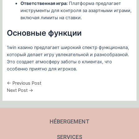
Ответственная игра:
Платформа предлагает
инструменты для контроля за азартными играми,
включая лимиты на ставки.
Основные функции
1win казино предлагает широкий спектр функционала,
который делает игру увлекательной и разнообразной.
Это создает атмосферу заботы о клиентах, что
особенно приятно для игроков.
←
Previous Post
Next Post
→
HÉBERGEMENT
SERVICES