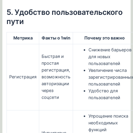
5. Удобство пользовательского
пути
Метрика
Факты о 1win
Почему это важно
Снижение барьеров
Быстрая и
для новых
простая
пользователей
регистрация,
Увеличение числа
Регистрация
возможность
зарегистрированны
авторизации
пользователей
через
Удобство для
соцсети
пользователей
Упрощение поиска
необходимых
функций