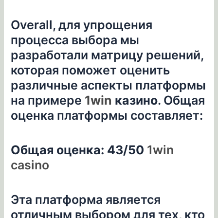
Overall, для упрощения
процесса выбора мы
разработали матрицу решений,
которая поможет оценить
различные аспекты платформы
на примере
1win
казино
. Общая
оценка платформы составляет:
Общая оценка: 43/50
1win
casino
Эта платформа является
отличным выбором для тех, кто