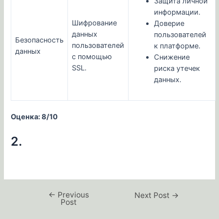
Защита личной
информации.
Шифрование
Доверие
данных
пользователей
Безопасность
пользователей
к платформе.
данных
с помощью
Снижение
SSL.
риска утечек
данных.
Оценка: 8/10
2.
←
Previous
Next Post
→
Post