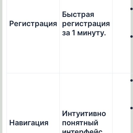
Быстрая
Регистрация
регистрация
за 1 минуту.
Интуитивно
Навигация
понятный
интерфейс.