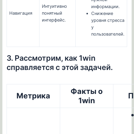
Интуитивно
информации.
Навигация
понятный
Снижение
интерфейс.
уровня стресса
у
пользователей.
3. Рассмотрим, как 1win
справляется с этой задачей.
Факты о
Метрика
П
1win