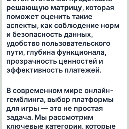
решающую матрицу
, которая
поможет оценить такие
аспекты, как соблюдение норм
и безопасность данных,
удобство пользовательского
пути, глубина функционала,
прозрачность ценностей и
эффективность платежей.
В современном мире онлайн-
гемблинга, выбор платформы
для игры — это не простая
задача. Мы рассмотрим
ключевые категории, которые