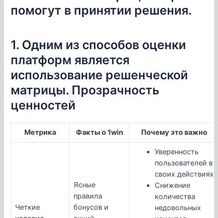
помогут в принятии решения.
1. Одним из способов оценки
платформ является
использование решенческой
матрицы. Прозрачность
ценностей
Метрика
Факты о 1win
Почему это важно
Уверенность
пользователей в
своих действиях
Ясные
Снижение
правила
количества
Четкие
бонусов и
недовольных