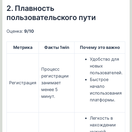
2. Плавность
пользовательского пути
Оценка:
9/10
Метрика
Факты 1win
Почему это важно
Удобство для
новых
Процесс
пользователей.
регистрации
Быстрое
Регистрация
занимает
начало
менее 5
использования
минут.
платформы.
Легкость в
нахождении
нужной