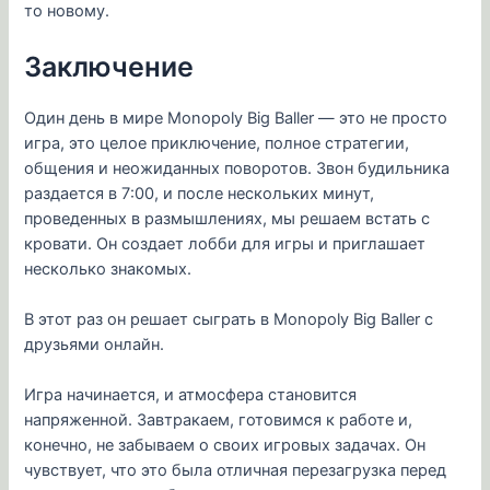
то новому.
Заключение
Один день в мире Monopoly Big Baller — это не просто
игра, это целое приключение, полное стратегии,
общения и неожиданных поворотов. Звон будильника
раздается в 7:00, и после нескольких минут,
проведенных в размышлениях, мы решаем встать с
кровати. Он создает лобби для игры и приглашает
несколько знакомых.
В этот раз он решает сыграть в Monopoly Big Baller с
друзьями онлайн.
Игра начинается, и атмосфера становится
напряженной. Завтракаем, готовимся к работе и,
конечно, не забываем о своих игровых задачах. Он
чувствует, что это была отличная перезагрузка перед