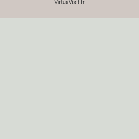
VirtuaVisit.fr