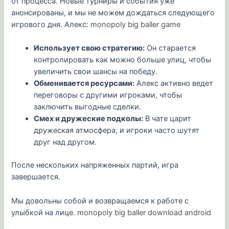
от процесса. Новые турниры и события уже
анонсированы, и мы не можем дождаться следующего
игрового дня. Алекс:
monopoly big baller game
Использует свою стратегию:
Он старается
контролировать как можно больше улиц, чтобы
увеличить свои шансы на победу.
Обменивается ресурсами:
Алекс активно ведет
переговоры с другими игроками, чтобы
заключить выгодные сделки.
Смех и дружеские подколы:
В чате царит
дружеская атмосфера, и игроки часто шутят
друг над другом.
После нескольких напряженных партий, игра
завершается.
Мы довольны собой и возвращаемся к работе с
улыбкой на лице.
monopoly big baller download android