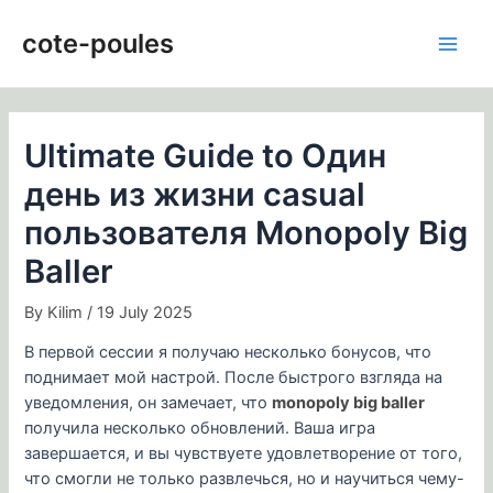
Skip
Post
Main
to
navigation
cote-poules
Men
content
Ultimate Guide to Один
день из жизни casual
пользователя Monopoly Big
Baller
By
Kilim
/
19 July 2025
В первой сессии я получаю несколько бонусов, что
поднимает мой настрой. После быстрого взгляда на
уведомления, он замечает, что
monopoly big baller
получила несколько обновлений. Ваша игра
завершается, и вы чувствуете удовлетворение от того,
что смогли не только развлечься, но и научиться чему-