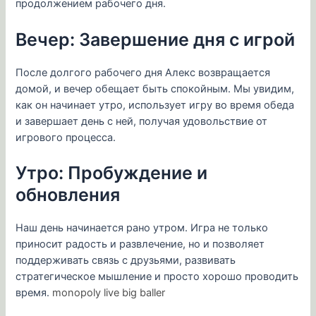
продолжением рабочего дня.
Вечер: Завершение дня с игрой
После долгого рабочего дня Алекс возвращается
домой, и вечер обещает быть спокойным. Мы увидим,
как он начинает утро, использует игру во время обеда
и завершает день с ней, получая удовольствие от
игрового процесса.
Утро: Пробуждение и
обновления
Наш день начинается рано утром. Игра не только
приносит радость и развлечение, но и позволяет
поддерживать связь с друзьями, развивать
стратегическое мышление и просто хорошо проводить
время.
monopoly live big baller