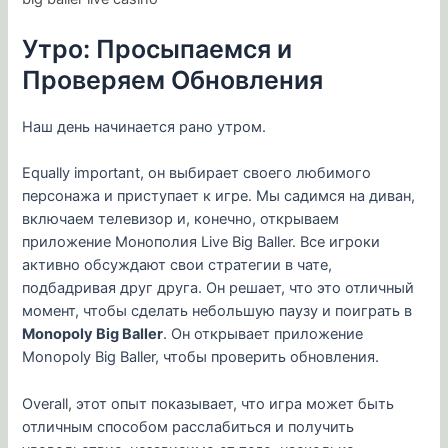
Утро: Просыпаемся и
Проверяем Обновления
Наш день начинается рано утром.
Equally important, он выбирает своего любимого
персонажа и приступает к игре. Мы садимся на диван,
включаем телевизор и, конечно, открываем
приложение Монополия Live Big Baller. Все игроки
активно обсуждают свои стратегии в чате,
подбадривая друг друга. Он решает, что это отличный
момент, чтобы сделать небольшую паузу и поиграть в
Monopoly Big Baller
. Он открывает приложение
Monopoly Big Baller, чтобы проверить обновления.
Overall, этот опыт показывает, что игра может быть
отличным способом расслабиться и получить