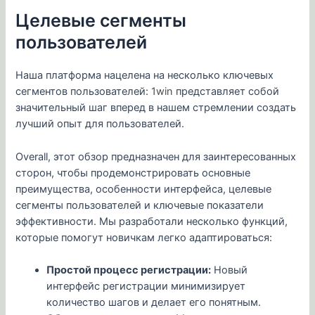
Целевые сегменты
пользователей
Наша платформа нацелена на несколько ключевых
сегментов пользователей:
1win
представляет собой
значительный шаг вперед в нашем стремлении создать
лучший опыт для пользователей.
Overall, этот обзор предназначен для заинтересованных
сторон, чтобы продемонстрировать основные
преимущества, особенности интерфейса, целевые
сегменты пользователей и ключевые показатели
эффективности. Мы разработали несколько функций,
которые помогут новичкам легко адаптироваться:
Простой процесс регистрации:
Новый
интерфейс регистрации минимизирует
количество шагов и делает его понятным.