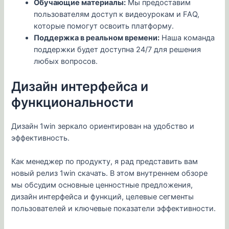
Обучающие материалы:
Мы предоставим
пользователям доступ к видеоурокам и FAQ,
которые помогут освоить платформу.
Поддержка в реальном времени:
Наша команда
поддержки будет доступна 24/7 для решения
любых вопросов.
Дизайн интерфейса и
функциональности
Дизайн 1win зеркало ориентирован на удобство и
эффективность.
Как менеджер по продукту, я рад представить вам
новый релиз 1win скачать. В этом внутреннем обзоре
мы обсудим основные ценностные предложения,
дизайн интерфейса и функций, целевые сегменты
пользователей и ключевые показатели эффективности.