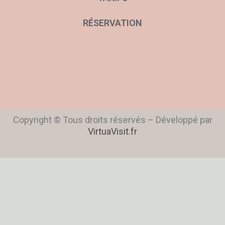
RÉSERVATION
Copyright © Tous droits réservés – Développé par
VirtuaVisit.fr