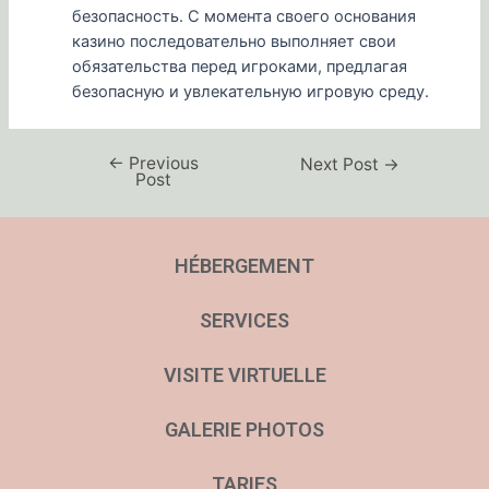
безопасность. С момента своего основания
казино последовательно выполняет свои
обязательства перед игроками, предлагая
безопасную и увлекательную игровую среду.
←
Previous
Next Post
→
Post
HÉBERGEMENT
SERVICES
VISITE VIRTUELLE
GALERIE PHOTOS
TARIFS