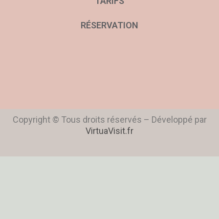
TARIFS
RÉSERVATION
Copyright © Tous droits réservés – Développé par
VirtuaVisit.fr