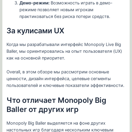
Демо-режим:
Возможность играть в демо-
режиме позволяет новым игрокам
практиковаться без риска потери средств.
За кулисами UX
Когда мы разрабатывали интерфейс Monopoly Live Big
Baller, мы ориентировались на опыт пользователя (UX)
как на основной приоритет.
Overall, в этом обзоре мы рассмотрим основные
ценности, дизайн интерфейса, целевые сегменты
пользователей и ключевые показатели эффективности.
Что отличает Monopoly Big
Baller от других игр
Monopoly Big Baller выделяется на фоне других
настольных игр благодаря нескольким ключевым