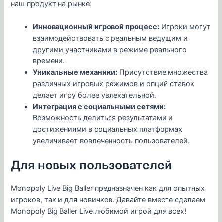
наш продукт на рынке:
Инновационный игровой процесс:
Игроки могут
взаимодействовать с реальным ведущим и
другими участниками в режиме реального
времени.
Уникальные механики:
Присутствие множества
различных игровых режимов и опций ставок
делает игру более увлекательной.
Интеграция с социальными сетями:
Возможность делиться результатами и
достижениями в социальных платформах
увеличивает вовлеченность пользователей.
Для новых пользователей
Monopoly Live Big Baller предназначен как для опытных
игроков, так и для новичков. Давайте вместе сделаем
Monopoly Big Baller Live любимой игрой для всех!