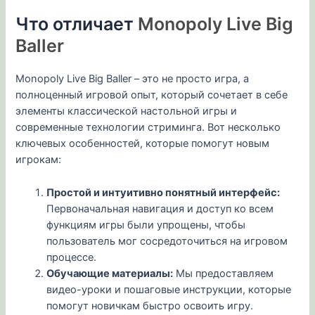
Что отличает
Monopoly Live Big
Baller
Monopoly Live Big Baller – это не просто игра, а
полноценный игровой опыт, который сочетает в себе
элементы классической настольной игры и
современные технологии стриминга. Вот несколько
ключевых особенностей, которые помогут новым
игрокам:
Простой и интуитивно понятный интерфейс:
Первоначальная навигация и доступ ко всем
функциям игры были упрощены, чтобы
пользователь мог сосредоточиться на игровом
процессе.
Обучающие материалы:
Мы предоставляем
видео-уроки и пошаговые инструкции, которые
помогут новичкам быстро освоить игру.