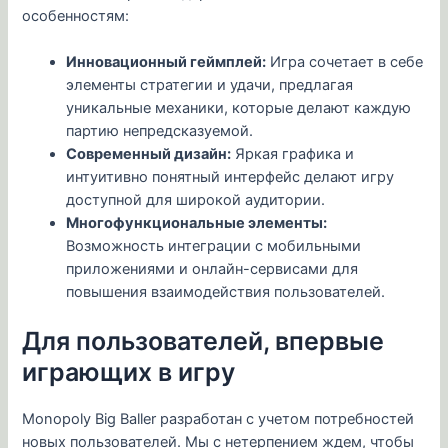
особенностям:
Инновационный геймплей:
Игра сочетает в себе
элементы стратегии и удачи, предлагая
уникальные механики, которые делают каждую
партию непредсказуемой.
Современный дизайн:
Яркая графика и
интуитивно понятный интерфейс делают игру
доступной для широкой аудитории.
Многофункциональные элементы:
Возможность интеграции с мобильными
приложениями и онлайн-сервисами для
повышения взаимодействия пользователей.
Для пользователей, впервые
играющих в игру
Monopoly Big Baller разработан с учетом потребностей
новых пользователей. Мы с нетерпением ждем, чтобы