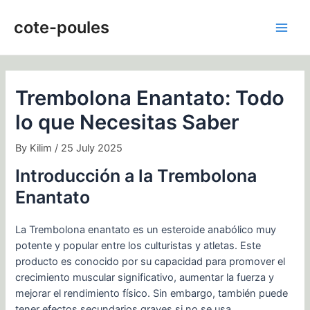
Skip
Post
Main
to
navigation
cote-poules
Men
content
Trembolona Enantato: Todo
lo que Necesitas Saber
By
Kilim
/
25 July 2025
Introducción a la Trembolona
Enantato
La Trembolona enantato es un esteroide anabólico muy
potente y popular entre los culturistas y atletas. Este
producto es conocido por su capacidad para promover el
crecimiento muscular significativo, aumentar la fuerza y
mejorar el rendimiento físico. Sin embargo, también puede
tener efectos secundarios graves si no se usa