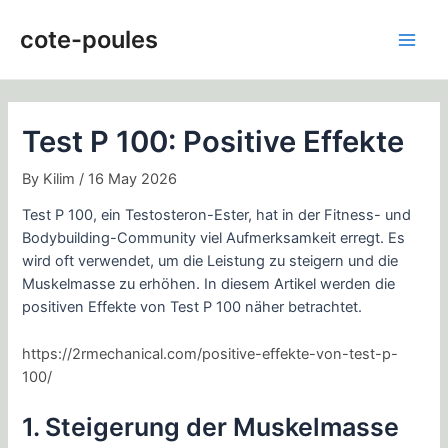
Skip
Post
Main
to
navigation
cote-poules
Men
content
Test P 100: Positive Effekte
By
Kilim
/
16 May 2026
Test P 100, ein Testosteron-Ester, hat in der Fitness- und
Bodybuilding-Community viel Aufmerksamkeit erregt. Es
wird oft verwendet, um die Leistung zu steigern und die
Muskelmasse zu erhöhen. In diesem Artikel werden die
positiven Effekte von Test P 100 näher betrachtet.
https://2rmechanical.com/positive-effekte-von-test-p-
100/
1. Steigerung der Muskelmasse