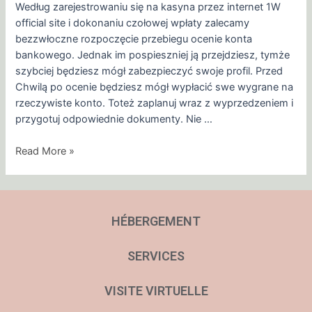
Bonus
Według zarejestrowaniu się na kasyna przez internet 1W
Od
official site i dokonaniu czołowej wpłaty zalecamy
Depozytu!
bezzwłoczne rozpoczęcie przebiegu ocenie konta
bankowego. Jednak im pospieszniej ją przejdziesz, tymże
szybciej będziesz mógł zabezpieczyć swoje profil. Przed
Chwilą po ocenie będziesz mógł wypłacić swe wygrane na
rzeczywiste konto. Toteż zaplanuj wraz z wyprzedzeniem i
przygotuj odpowiednie dokumenty. Nie …
Read More »
HÉBERGEMENT
SERVICES
VISITE VIRTUELLE