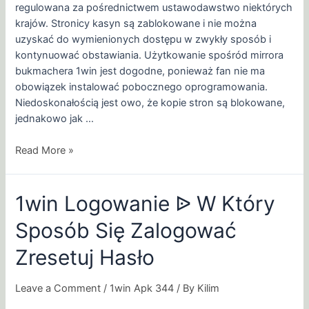
Hasło
regulowana za pośrednictwem ustawodawstwo niektórych
krajów. Stronicy kasyn są zablokowane i nie można
uzyskać do wymienionych dostępu w zwykły sposób i
kontynuować obstawiania. Użytkowanie spośród mirrora
bukmachera 1win jest dogodne, ponieważ fan nie ma
obowiązek instalować pobocznego oprogramowania.
Niedoskonałością jest owo, że kopie stron są blokowane,
jednakowo jak …
Read More »
1win
1win Logowanie ᐉ W Który
Logowanie
Sposób Się Zalogować
ᐉ
W
Zresetuj Hasło
Który
Sposób
Leave a Comment
/
1win Apk 344
/ By
Kilim
Się
Zalogować