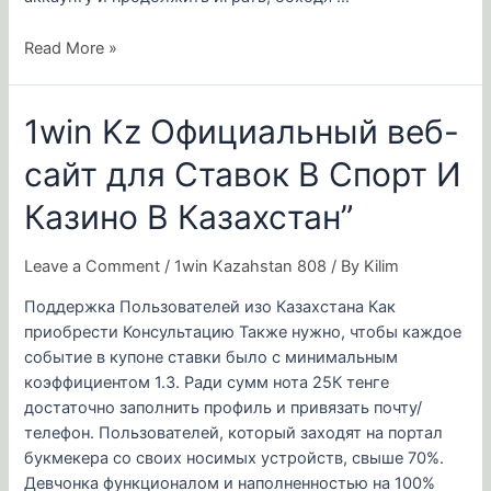
Read More »
1win
1win Kz Официальный веб-
Kz
сайт для Ставок В Спорт И
Официальный
веб-
Казино В Казахстан”
сайт
для
Leave a Comment
/
1win Kazahstan 808
/ By
Kilim
Ставок
В
Поддержка Пользователей изо Казахстана Как
Спорт
приобрести Консультацию Также нужно, чтобы каждое
И
событие в купоне ставки было с минимальным
Казино
коэффициентом 1.3. Ради сумм нота 25К тенге
В
достаточно заполнить профиль и привязать почту/
Казахстан”
телефон. Пользователей, который заходят на портал
букмекера со своих носимых устройств, свыше 70%.
Девчонка функционалом и наполненностью на 100%