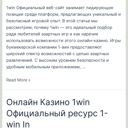
Аппараты
1win Официальный веб-сайт занимает лидирующие
позиции среди платформ, предлагающих уникальный и
безопасный игровой опыт. В этой статье мы
рассмотрим, почему 1win — это идеальный подбор
ради любителей азартных игр и как наречие
использовать возможности этого онлайн-казино. Игры
букмекерской компании 1-вин предоставляют
широкий спектр возможностей с целью азартных
развлечений. С высоким уровнем безопасности и
удобным мобильным приложением, …
Read More »
Онлайн
Онлайн Казино 1win
Казино
Официальный ресурс 1-
1win
Официальный
win In
ресурс