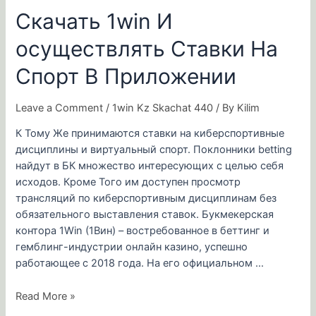
Скачать
Скачать 1win И
1win
осуществлять Ставки На
И
осуществлять
Спорт В Приложении
Ставки
На
Leave a Comment
/
1win Kz Skachat 440
/ By
Kilim
Спорт
В
К Тому Же принимаются ставки на киберспортивные
Приложении
дисциплины и виртуальный спорт. Поклонники betting
найдут в БК множество интересующих с целью себя
исходов. Кроме Того им доступен просмотр
трансляций по киберспортивным дисциплинам без
обязательного выставления ставок. Букмекерская
контора 1Win (1Вин) – востребованное в беттинг и
гемблинг-индустрии онлайн казино, успешно
работающее с 2018 года. На его официальном …
Read More »