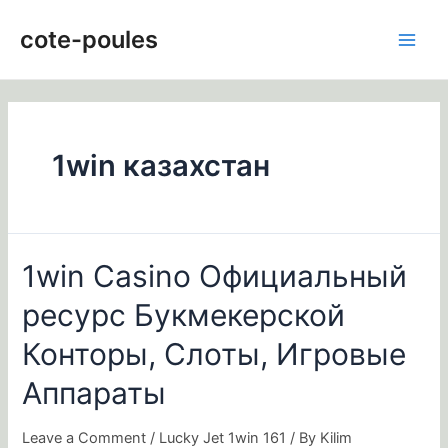
Skip
Posts
Main
to
pagination
cote-poules
Men
content
1win казахстан
1win
1win Casino Официальный
Casino
ресурс Букмекерской
Официальный
ресурс
Конторы, Слоты, Игровые
Букмекерской
Конторы,
Аппараты
Слоты,
Игровые
Leave a Comment
/
Lucky Jet 1win 161
/ By
Kilim