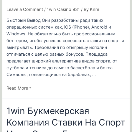
1-
Leave a Comment
/
1win Casino 931
/ By
Kilim
win
In
Быстрый Вывод Они разработаны ради таких
операционных систем как, iOS (iPhone), Android и
Windows. Не обязательно быть профессиональным
беттером, чтобы успешно совершать ставки на спорт и
выигрывать. Требования по отыгрышу исполин
отличаться с целью разных бонусов. Площадка
предлагает широкий альтернатива видов спорта, от
футбола и тенниса до самого баскетбола и бокса.
Символы, появляющиеся на барабанах, …
Read More »
1win
1win Букмекерская
Букмекерская
Компания Ставки На Спорт
Компания
Ставки