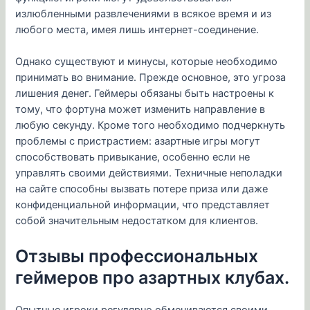
излюбленными развлечениями в всякое время и из
любого места, имея лишь интернет-соединение.
Однако существуют и минусы, которые необходимо
принимать во внимание. Прежде основное, это угроза
лишения денег. Геймеры обязаны быть настроены к
тому, что фортуна может изменить направление в
любую секунду. Кроме того необходимо подчеркнуть
проблемы с пристрастием: азартные игры могут
способствовать привыкание, особенно если не
управлять своими действиями. Техничные неполадки
на сайте способны вызвать потере приза или даже
конфиденциальной информации, что представляет
собой значительным недостатком для клиентов.
Отзывы профессиональных
геймеров про азартных клубах.
Опытные игроки регулярно обмениваются своими