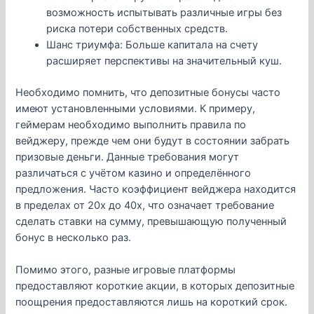
возможность испытывать различные игры без
риска потери собственных средств.
Шанс триумфа: Больше капитала на счету
расширяет перспективы на значительный куш.
Необходимо помнить, что депозитные бонусы часто
имеют установленными условиями. К примеру,
геймерам необходимо выполнить правила по
вейджеру, прежде чем они будут в состоянии забрать
призовые деньги. Данные требования могут
различаться с учётом казино и определённого
предложения. Часто коэффициент вейджера находится
в пределах от 20x до 40x, что означает требование
сделать ставки на сумму, превышающую полученный
бонус в несколько раз.
Помимо этого, разные игровые платформы
предоставляют короткие акции, в которых депозитные
поощрения предоставляются лишь на короткий срок.