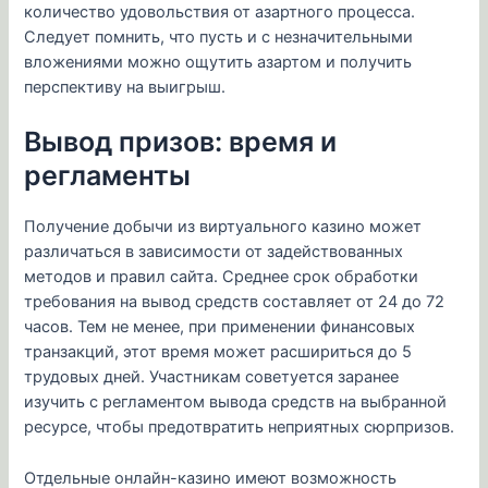
количество удовольствия от азартного процесса.
Следует помнить, что пусть и с незначительными
вложениями можно ощутить азартом и получить
перспективу на выигрыш.
Вывод призов: время и
регламенты
Получение добычи из виртуального казино может
различаться в зависимости от задействованных
методов и правил сайта. Среднее срок обработки
требования на вывод средств составляет от 24 до 72
часов. Тем не менее, при применении финансовых
транзакций, этот время может расшириться до 5
трудовых дней. Участникам советуется заранее
изучить с регламентом вывода средств на выбранной
ресурсе, чтобы предотвратить неприятных сюрпризов.
Отдельные онлайн-казино имеют возможность