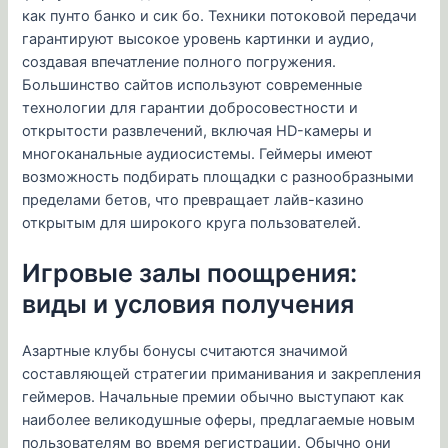
как пунто банко и сик бо. Техники потоковой передачи
гарантируют высокое уровень картинки и аудио,
создавая впечатление полного погружения.
Большинство сайтов используют современные
технологии для гарантии добросовестности и
открытости развлечений, включая HD-камеры и
многоканальные аудиосистемы. Геймеры имеют
возможность подбирать площадки с разнообразными
пределами бетов, что превращает лайв-казино
открытым для широкого круга пользователей.
Игровые залы поощрения:
виды и условия получения
Азартные клубы бонусы считаются значимой
составляющей стратегии приманивания и закрепления
геймеров. Начальные премии обычно выступают как
наиболее великодушные оферы, предлагаемые новым
пользователям во время регистрации. Обычно они