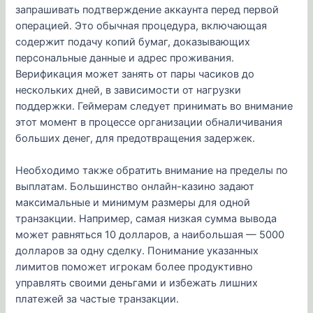
запрашивать подтверждение аккаунта перед первой
операцией. Это обычная процедура, включающая
содержит подачу копий бумаг, доказывающих
персональные данные и адрес проживания.
Верификация может занять от пары часиков до
нескольких дней, в зависимости от нагрузки
поддержки. Геймерам следует принимать во внимание
этот момент в процессе организации обналичивания
больших денег, для предотвращения задержек.
Необходимо также обратить внимание на пределы по
выплатам. Большинство онлайн-казино задают
максимальные и минимум размеры для одной
транзакции. Например, самая низкая сумма вывода
может равняться 10 долларов, а наибольшая — 5000
долларов за одну сделку. Понимание указанных
лимитов поможет игрокам более продуктивно
управлять своими деньгами и избежать лишних
платежей за частые транзакции.