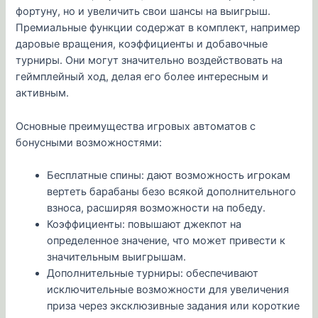
фортуну, но и увеличить свои шансы на выигрыш.
Премиальные функции содержат в комплект, например
даровые вращения, коэффициенты и добавочные
турниры. Они могут значительно воздействовать на
геймплейный ход, делая его более интересным и
активным.
Основные преимущества игровых автоматов с
бонусными возможностями:
Бесплатные спины: дают возможность игрокам
вертеть барабаны безо всякой дополнительного
взноса, расширяя возможности на победу.
Коэффициенты: повышают джекпот на
определенное значение, что может привести к
значительным выигрышам.
Дополнительные турниры: обеспечивают
исключительные возможности для увеличения
приза через эксклюзивные задания или короткие