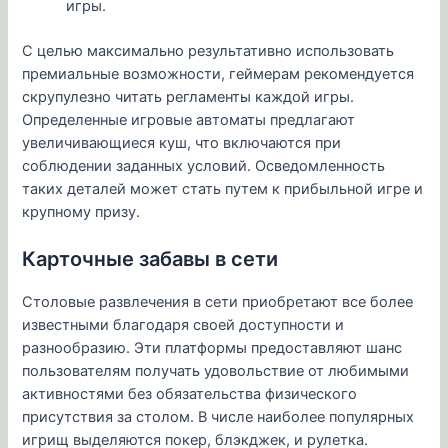
игры.
С целью максимально результативно использовать
премиальные возможности, геймерам рекомендуется
скрупулезно читать регламенты каждой игры.
Определенные игровые автоматы предлагают
увеличивающиеся куш, что включаются при
соблюдении заданных условий. Осведомленность
таких деталей может стать путем к прибыльной игре и
крупному призу.
Карточные забавы в сети
Столовые развлечения в сети приобретают все более
известными благодаря своей доступности и
разнообразию. Эти платформы предоставляют шанс
пользователям получать удовольствие от любимыми
активностями без обязательства физического
присутствия за столом. В числе наиболее популярных
игрищ выделяются покер, блэкджек, и рулетка.