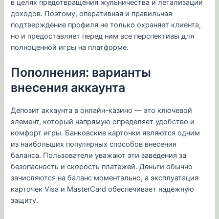
в целях предотвращения жульничества и легализации
доходов. Поэтому, оперативная и правильная
подтверждение профиля не только охраняет клиента,
но и предоставляет перед ним все перспективы для
полноценной игры на платформе.
Пополнения: варианты
внесения аккаунта
Депозит аккаунта в онлайн-казино — это ключевой
элемент, который напрямую определяет удобство и
комфорт игры. Банковские карточки являются одним
из наибольших популярных способов внесения
баланса. Пользователи уважают эти заведения за
безопасность и скорость платежей. Деньги обычно
зачисляются на баланс моментально, а эксплуатация
карточек Visa и MasterCard обеспечивает надежную
защиту.