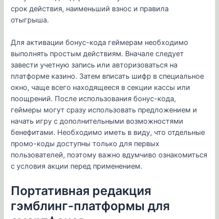
срок действия, наименьший взнос и правила
отыгрыша.
Для активации бонус-кода геймерам необходимо
выполнять простым действиям. Вначале следует
завести учетную запись или авторизоваться на
платформе казино. Затем вписать шифр в специальное
окно, чаще всего находящееся в секции кассы или
поощрений. После использования бонус-кода,
геймеры могут сразу использовать предложением и
начать игру с дополнительными возможностями
бенефитами. Необходимо иметь в виду, что отдельные
промо-коды доступны только для первых
пользователей, поэтому важно вдумчиво ознакомиться
с условия акции перед применением.
Портативная редакция
гэмблинг-платформы для