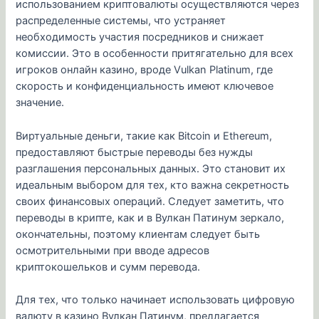
использованием криптовалюты осуществляются через
распределенные системы, что устраняет
необходимость участия посредников и снижает
комиссии. Это в особенности притягательно для всех
игроков онлайн казино, вроде Vulkan Platinum, где
скорость и конфиденциальность имеют ключевое
значение.
Виртуальные деньги, такие как Bitcoin и Ethereum,
предоставляют быстрые переводы без нужды
разглашения персональных данных. Это становит их
идеальным выбором для тех, кто важна секретность
своих финансовых операций. Следует заметить, что
переводы в крипте, как и в Вулкан Патинум зеркало,
окончательны, поэтому клиентам следует быть
осмотрительными при вводе адресов
криптокошельков и сумм перевода.
Для тех, что только начинает использовать цифровую
валюту в казино Вулкан Патинум, предлагается