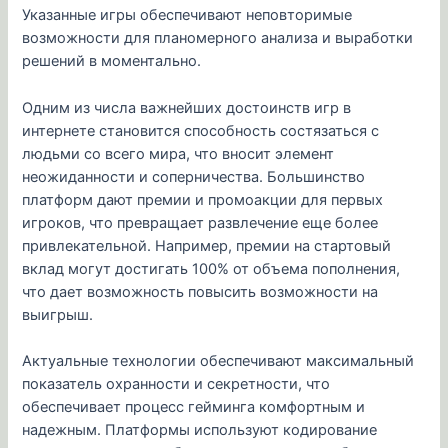
Указанные игры обеспечивают неповторимые
возможности для планомерного анализа и выработки
решений в моментально.
Одним из числа важнейших достоинств игр в
интернете становится способность состязаться с
людьми со всего мира, что вносит элемент
неожиданности и соперничества. Большинство
платформ дают премии и промоакции для первых
игроков, что превращает развлечение еще более
привлекательной. Например, премии на стартовый
вклад могут достигать 100% от объема пополнения,
что дает возможность повысить возможности на
выигрыш.
Актуальные технологии обеспечивают максимальный
показатель охранности и секретности, что
обеспечивает процесс гейминга комфортным и
надежным. Платформы используют кодирование