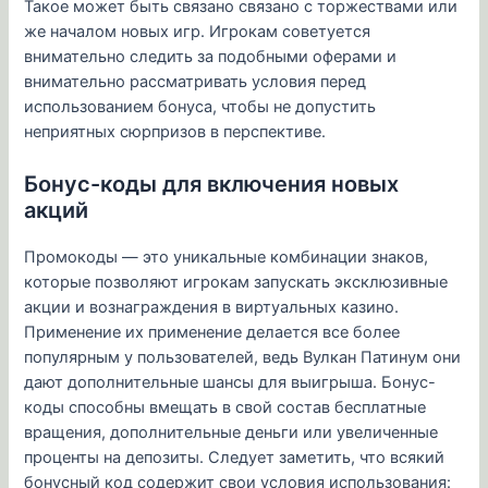
Такое может быть связано связано с торжествами или
же началом новых игр. Игрокам советуется
внимательно следить за подобными оферами и
внимательно рассматривать условия перед
использованием бонуса, чтобы не допустить
неприятных сюрпризов в перспективе.
Бонус-коды для включения новых
акций
Промокоды — это уникальные комбинации знаков,
которые позволяют игрокам запускать эксклюзивные
акции и вознаграждения в виртуальных казино.
Применение их применение делается все более
популярным у пользователей, ведь Вулкан Патинум они
дают дополнительные шансы для выигрыша. Бонус-
коды способны вмещать в свой состав бесплатные
вращения, дополнительные деньги или увеличенные
проценты на депозиты. Следует заметить, что всякий
бонусный код содержит свои условия использования: