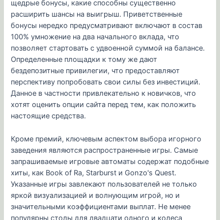
щедрые бонусы, какие способны существенно
расширить шансы на выигрыш. Приветственные
бонусы нередко предусматривают включают в состав
100% умножение на два начального вклада, что
позволяет стартовать с удвоенной суммой на балансе.
Определенные площадки к тому же дают
бездепозитные привилегии, что предоставляют
перспективу попробовать свои силы без инвестиций.
Данное в частности привлекательно к новичков, что
хотят оценить опции сайта перед тем, как положить
настоящие средства.
Кроме премий, ключевым аспектом выбора игорного
заведения являются распространенные игры. Самые
запрашиваемые игровые автоматы содержат подобные
хиты, как Book of Ra, Starburst и Gonzo's Quest.
Указанные игры завлекают пользователей не только
яркой визуализацией и волнующим игрой, но и
значительными коэффициентами выплат. Не менее
популярны столы для двадцати одного и колеса