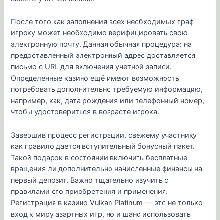
После того как заполнения всех необходимых граф
игроку может необходимо верифицировать свою
электронную почту. Данная обычная процедура: на
предоставленный электронный адрес доставляется
письмо с URL для включения учетной записи.
Определенные казино ещё имеют возможность
потребовать дополнительно требуемую информацию,
например, как, дата рождения или телефонный номер,
чтобы удостовериться в возрасте игрока.
Завершив процесс регистрации, свежему участнику
как правило дается вступительный бонусный пакет.
Такой подарок в состоянии включить бесплатные
вращения ли дополнительно начисленные финансы на
первый депозит. Важно тщательно изучить с
правилами его приобретения и применения.
Регистрация в казино Vulkan Platinum — это не только
вход к миру азартных игр, но и шанс использовать