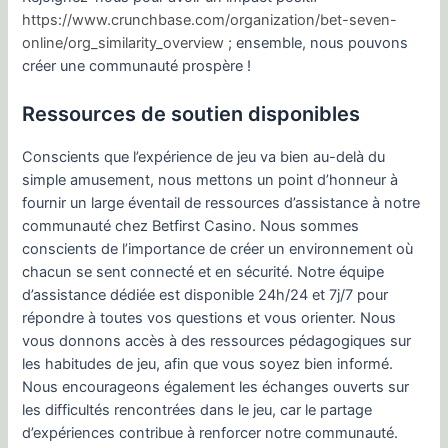
https://www.crunchbase.com/organization/bet-seven-
online/org_similarity_overview
; ensemble, nous pouvons
créer une communauté prospère !
Ressources de soutien disponibles
Conscients que l’expérience de jeu va bien au-delà du
simple amusement, nous mettons un point d’honneur à
fournir un large éventail de ressources d’assistance à notre
communauté chez Betfirst Casino. Nous sommes
conscients de l’importance de créer un environnement où
chacun se sent connecté et en sécurité. Notre équipe
d’assistance dédiée est disponible 24h/24 et 7j/7 pour
répondre à toutes vos questions et vous orienter. Nous
vous donnons accès à des ressources pédagogiques sur
les habitudes de jeu, afin que vous soyez bien informé.
Nous encourageons également les échanges ouverts sur
les difficultés rencontrées dans le jeu, car le partage
d’expériences contribue à renforcer notre communauté.