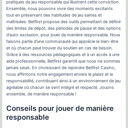
pratiques de jeu responsable qui illustrent cette conviction.
Ensemble, nous pouvons vivre des moments excitants
tout en préservant des habitudes de jeu saines et
maîtrisées. Betfirst propose des outils permettant de définir
des limites de dépôt, des périodes de pause et des options
d’auto-exclusion, pour jouer de manière responsable. Nous
faisons partie d’une communauté qui apprécie le bien-être
et où chacun peut trouver du soutien en cas de besoin.
Grâce à des ressources pédagogiques et à un accès à une
aide professionnelle, Betfirst garantit que nous ne sommes
jamais seuls. En choisissant de rejoindre Betfirst Casino,
nous affirmons notre engagement envers le plaisir et la
responsabilité, contribuant ainsi à un environnement de jeu
agréable où chacun se sent intégré et respecté. Jouons
ensemble, de manière responsable !
Conseils pour jouer de manière
responsable