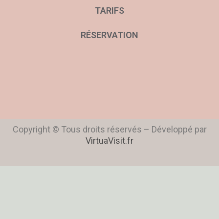
TARIFS
RÉSERVATION
Copyright © Tous droits réservés – Développé par
VirtuaVisit.fr