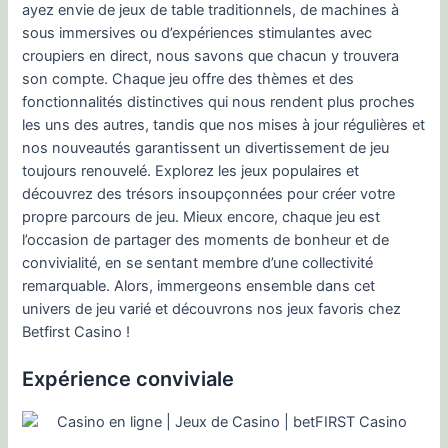
ayez envie de jeux de table traditionnels, de machines à
sous immersives ou d’expériences stimulantes avec
croupiers en direct, nous savons que chacun y trouvera
son compte. Chaque jeu offre des thèmes et des
fonctionnalités distinctives qui nous rendent plus proches
les uns des autres, tandis que nos mises à jour régulières et
nos nouveautés garantissent un divertissement de jeu
toujours renouvelé. Explorez les jeux populaires et
découvrez des trésors insoupçonnées pour créer votre
propre parcours de jeu. Mieux encore, chaque jeu est
l’occasion de partager des moments de bonheur et de
convivialité, en se sentant membre d’une collectivité
remarquable. Alors, immergeons ensemble dans cet
univers de jeu varié et découvrons nos jeux favoris chez
Betfirst Casino !
Expérience conviviale