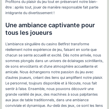
Profitons du plaisir du jeu tout en préservant notre bien-
être : après tout, jouer de manière responsable fait partie
intégrante du divertissement !
Une ambiance captivante pour
tous les joueurs
L’ambiance singulière du casino Betfirst transforme
réellement notre expérience de jeu, faisant en sorte que
chacun se sente accueilli et excité. Dès notre arrivée, nous
sommes plongés dans un univers de éclairages scintillants,
de sons envoûtants et d’une atmosphère accueillante et
amicale. Nous échangeons notre passion du jeu avec
d’autres joueurs, créant des liens qui amplifient notre plaisir.
Le personnel, toujours disponible et à l’écoute, nous fait
sentir à l’aise. Ensemble, nous pouvons découvrir une
grande variété de jeux, des machines à sous palpitantes
aux jeux de table traditionnels, dans une ambiance
conviviale et dynamique. Au-delà des jeux, ce sont les liens