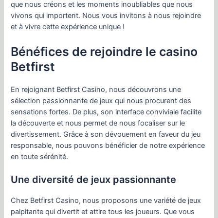
que nous créons et les moments inoubliables que nous
vivons qui importent. Nous vous invitons à nous rejoindre
et à vivre cette expérience unique !
Bénéfices de rejoindre le casino
Betfirst
En rejoignant Betfirst Casino, nous découvrons une
sélection passionnante de jeux qui nous procurent des
sensations fortes. De plus, son interface conviviale facilite
la découverte et nous permet de nous focaliser sur le
divertissement. Grâce à son dévouement en faveur du jeu
responsable, nous pouvons bénéficier de notre expérience
en toute sérénité.
Une diversité de jeux passionnante
Chez Betfirst Casino, nous proposons une variété de jeux
palpitante qui divertit et attire tous les joueurs. Que vous