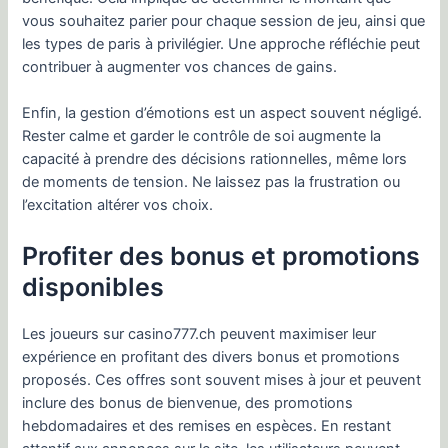
vous souhaitez parier pour chaque session de jeu, ainsi que
les types de paris à privilégier. Une approche réfléchie peut
contribuer à augmenter vos chances de gains.
Enfin, la gestion d’émotions est un aspect souvent négligé.
Rester calme et garder le contrôle de soi augmente la
capacité à prendre des décisions rationnelles, même lors
de moments de tension. Ne laissez pas la frustration ou
l’excitation altérer vos choix.
Profiter des bonus et promotions
disponibles
Les joueurs sur casino777.ch peuvent maximiser leur
expérience en profitant des divers bonus et promotions
proposés. Ces offres sont souvent mises à jour et peuvent
inclure des bonus de bienvenue, des promotions
hebdomadaires et des remises en espèces. En restant