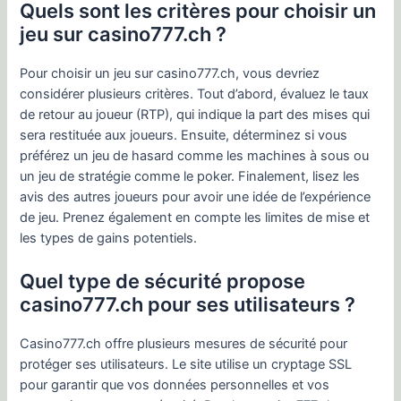
Quels sont les critères pour choisir un
jeu sur casino777.ch ?
Pour choisir un jeu sur casino777.ch, vous devriez
considérer plusieurs critères. Tout d’abord, évaluez le taux
de retour au joueur (RTP), qui indique la part des mises qui
sera restituée aux joueurs. Ensuite, déterminez si vous
préférez un jeu de hasard comme les machines à sous ou
un jeu de stratégie comme le poker. Finalement, lisez les
avis des autres joueurs pour avoir une idée de l’expérience
de jeu. Prenez également en compte les limites de mise et
les types de gains potentiels.
Quel type de sécurité propose
casino777.ch pour ses utilisateurs ?
Casino777.ch offre plusieurs mesures de sécurité pour
protéger ses utilisateurs. Le site utilise un cryptage SSL
pour garantir que vos données personnelles et vos