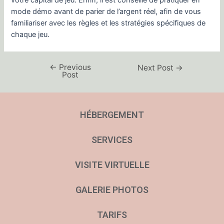
votre capital de jeu. Enfin, il est conseillé de pratiquer en
mode démo avant de parier de l’argent réel, afin de vous
familiariser avec les règles et les stratégies spécifiques de
chaque jeu.
←
Previous
Next Post
→
Post
HÉBERGEMENT
SERVICES
VISITE VIRTUELLE
GALERIE PHOTOS
TARIFS