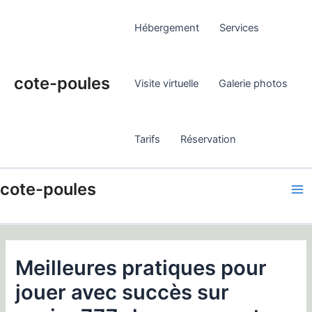
Skip
Post
to
navigation
Hébergement
Services
content
cote-poules
Visite virtuelle
Galerie photos
Tarifs
Réservation
Ma
cote-poules
Me
Meilleures pratiques pour
jouer avec succès sur