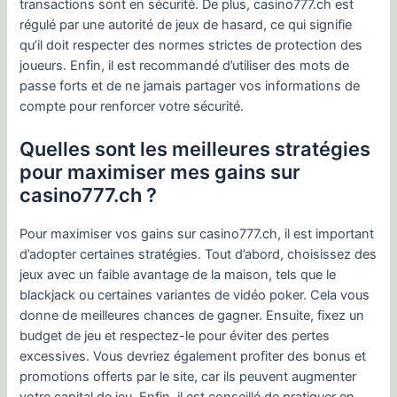
transactions sont en sécurité. De plus, casino777.ch est
régulé par une autorité de jeux de hasard, ce qui signifie
qu’il doit respecter des normes strictes de protection des
joueurs. Enfin, il est recommandé d’utiliser des mots de
passe forts et de ne jamais partager vos informations de
compte pour renforcer votre sécurité.
Quelles sont les meilleures stratégies
pour maximiser mes gains sur
casino777.ch ?
Pour maximiser vos gains sur casino777.ch, il est important
d’adopter certaines stratégies. Tout d’abord, choisissez des
jeux avec un faible avantage de la maison, tels que le
blackjack ou certaines variantes de vidéo poker. Cela vous
donne de meilleures chances de gagner. Ensuite, fixez un
budget de jeu et respectez-le pour éviter des pertes
excessives. Vous devriez également profiter des bonus et
promotions offerts par le site, car ils peuvent augmenter