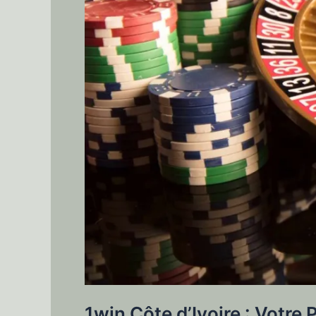
1win Côte d’Ivoire : Votre