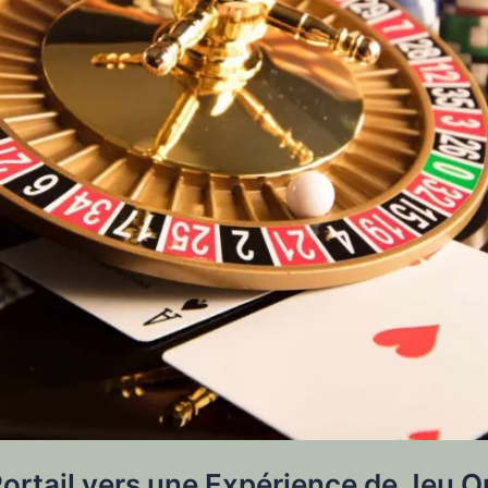
 Portail vers une Expérience de Jeu 