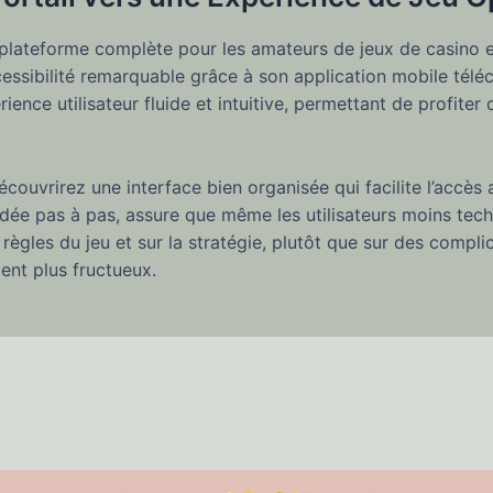
plateforme complète pour les amateurs de jeux de casino e
cessibilité remarquable grâce à son application mobile tél
ience utilisateur fluide et intuitive, permettant de profite
couvrirez une interface bien organisée qui facilite l’accès 
, guidée pas à pas, assure que même les utilisateurs moins 
règles du jeu et sur la stratégie, plutôt que sur des compli
ment plus fructueux.