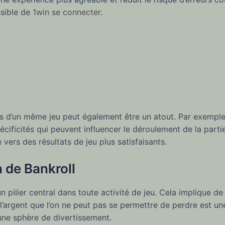
ssible de
1win se connecter
.
tes d’un même jeu peut également être un atout. Par exemple,
cificités qui peuvent influencer le déroulement de la partie
vers des résultats de jeu plus satisfaisants.
 de Bankroll
 pilier central dans toute activité de jeu. Cela implique de d
l’argent que l’on ne peut pas se permettre de perdre est une
 une sphère de divertissement.