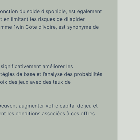
fonction du solde disponible, est également
 en limitant les risques de dilapider
omme 1win Côte d’Ivoire, est synonyme de
 significativement améliorer les
tégies de base et l’analyse des probabilités
hoix des jeux avec des taux de
 peuvent augmenter votre capital de jeu et
ent les conditions associées à ces offres