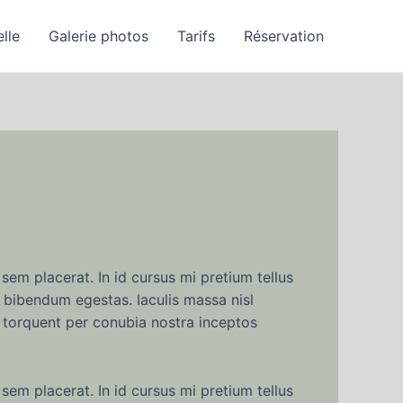
elle
Galerie photos
Tarifs
Réservation
sem placerat. In id cursus mi pretium tellus
 bibendum egestas. Iaculis massa nisl
a torquent per conubia nostra inceptos
sem placerat. In id cursus mi pretium tellus