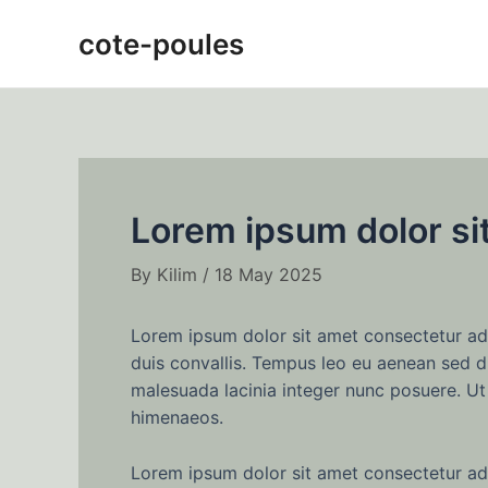
Skip
Post
cote-poules
to
navigation
content
Lorem ipsum dolor si
By
Kilim
/
18 May 2025
Lorem ipsum dolor sit amet consectetur adip
duis convallis. Tempus leo eu aenean sed d
malesuada lacinia integer nunc posuere. Ut 
himenaeos.
Lorem ipsum dolor sit amet consectetur adip