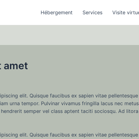
Hébergement
Services
Visite virtu
t amet
iscing elit. Quisque faucibus ex sapien vitae pellentesque 
iam urna tempor. Pulvinar vivamus fringilla lacus nec metus
hendrerit semper vel class aptent taciti sociosqu. Ad litor
iscing elit. Quisque faucibus ex sapien vitae pellentesque 