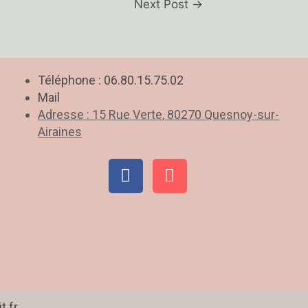
Next Post
→
Téléphone : 06.80.15.75.02
Mail
Adresse : 15 Rue Verte, 80270 Quesnoy-sur-
Airaines
F
M
a
a
c
p
e
-
b
m
o
a
o
r
k
k
e
t.fr