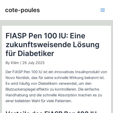
Skip
Post
Main
to
navigation
cote-poules
Men
content
FIASP Pen 100 IU: Eine
zukunftsweisende Lösung
für Diabetiker
By
Kilim
/
26 July 2025
Der FIASP Pen 100 IU ist ein innovatives Insulinprodukt von
Novo Nordisk, das für seine schnelle Wirkung bekannt ist.
Es wird häufig von Diabetikern verwendet, um den
Blutzuckerspiegel effektiv zu kontrollieren. Die einfache
Handhabung und die schnelle Absorption machen es zu
einer beliebten Wahl für viele Patienten.