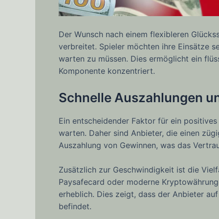
Der Wunsch nach einem flexibleren Glückssp
verbreitet. Spieler möchten ihre Einsätze 
warten zu müssen. Dies ermöglicht ein flüss
Komponente konzentriert.
Schnelle Auszahlungen un
Ein entscheidender Faktor für ein positive
warten. Daher sind Anbieter, die einen zügi
Auszahlung von Gewinnen, was das Vertraue
Zusätzlich zur Geschwindigkeit ist die Vi
Paysafecard oder moderne Kryptowährungen
erheblich. Dies zeigt, dass der Anbieter au
befindet.