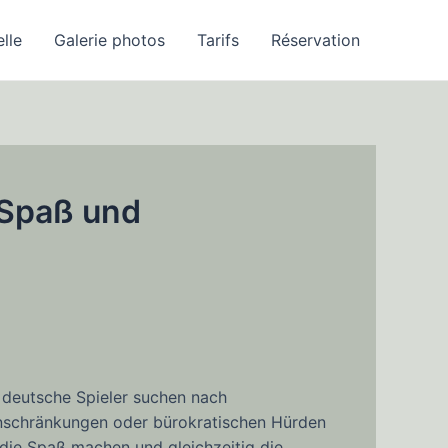
elle
Galerie photos
Tarifs
Réservation
-Spaß und
e deutsche Spieler suchen nach
 Einschränkungen oder bürokratischen Hürden
, die Spaß machen und gleichzeitig die