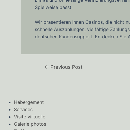
Spielweise passt.
Wir präsentieren Ihnen Casinos, die nicht
schnelle Auszahlungen, vielfältige Zahlun
deutschen Kundensupport. Entdecken Sie An
←
Previous Post
Hébergement
Services
Visite virtuelle
Galerie photos