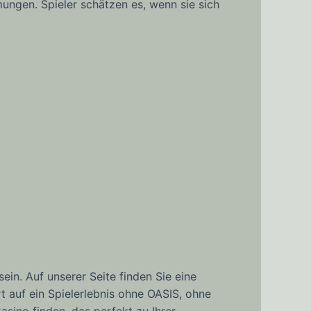
ngen. Spieler schätzen es, wenn sie sich
in. Auf unserer Seite finden Sie eine
t auf ein Spielerlebnis ohne OASIS, ohne
asino finden, das perfekt zu Ihrer