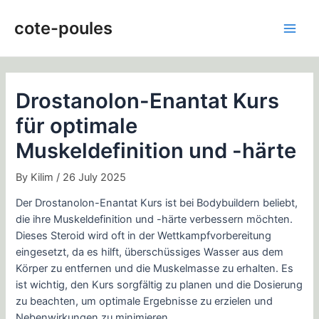
Skip
Post
Main
to
navigation
cote-poules
Men
content
Drostanolon-Enantat Kurs
für optimale
Muskeldefinition und -härte
By
Kilim
/
26 July 2025
Der Drostanolon-Enantat Kurs ist bei Bodybuildern beliebt,
die ihre Muskeldefinition und -härte verbessern möchten.
Dieses Steroid wird oft in der Wettkampfvorbereitung
eingesetzt, da es hilft, überschüssiges Wasser aus dem
Körper zu entfernen und die Muskelmasse zu erhalten. Es
ist wichtig, den Kurs sorgfältig zu planen und die Dosierung
zu beachten, um optimale Ergebnisse zu erzielen und
Nebenwirkungen zu minimieren.