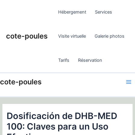
Skip
Post
to
navigation
Hébergement
Services
content
cote-poules
Visite virtuelle
Galerie photos
Tarifs
Réservation
Ma
cote-poules
Me
Dosificación de DHB-MED
100: Claves para un Uso