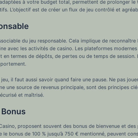
adaptées à votre budget total, permettent de prolonger le 
ifs. L’objectif est de créer un flux de jeu contrôlé et agréab
onsable
ssociable du jeu responsable. Cela implique de reconnaître 
ine avec les activités de casino. Les plateformes modernes 
oit en termes de dépôts, de pertes ou de temps de session. L’
mportement.
u, il faut aussi savoir quand faire une pause. Ne pas jouer 
e une source de revenus principale, sont des principes clés. 
écurisé et maîtrisé.
t Bonus
e Casino, proposent souvent des bonus de bienvenue et des 
me le bonus de 100 % jusqu’à 750 € mentionné, peuvent con