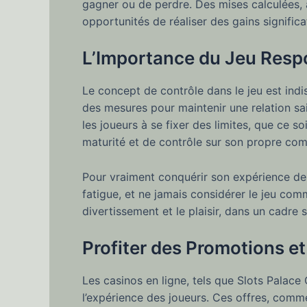
gagner ou de perdre. Des mises calculées, 
opportunités de réaliser des gains significat
L’Importance du Jeu Resp
Le concept de contrôle dans le jeu est indi
des mesures pour maintenir une relation sa
les joueurs à se fixer des limites, que ce s
maturité et de contrôle sur son propre co
Pour vraiment conquérir son expérience de je
fatigue, et ne jamais considérer le jeu comm
divertissement et le plaisir, dans un cadre s
Profiter des Promotions e
Les casinos en ligne, tels que Slots Palac
l’expérience des joueurs. Ces offres, com