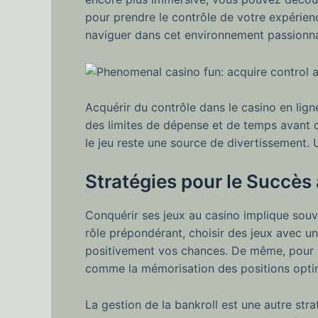
pour prendre le contrôle de votre expérien
naviguer dans cet environnement passionna
Acquérir du contrôle dans le casino en lig
des limites de dépense et de temps avant d
le jeu reste une source de divertissement. U
Stratégies pour le Succès
Conquérir ses jeux au casino implique souv
rôle prépondérant, choisir des jeux avec un
positivement vos chances. De même, pour le
comme la mémorisation des positions optima
La gestion de la bankroll est une autre stra