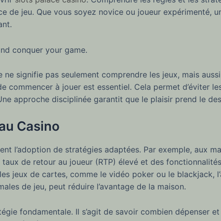
ce de jeu. Que vous soyez novice ou joueur expérimenté, un
nt.
ne ne signifie pas seulement comprendre les jeux, mais auss
e commencer à jouer est essentiel. Cela permet d’éviter le
ne approche disciplinée garantit que le plaisir prend le dess
 au Casino
ent l’adoption de stratégies adaptées. Par exemple, aux ma
 taux de retour au joueur (RTP) élevé et des fonctionnalités
s jeux de cartes, comme le vidéo poker ou le blackjack, l’
les de jeu, peut réduire l’avantage de la maison.
tégie fondamentale. Il s’agit de savoir combien dépenser et q