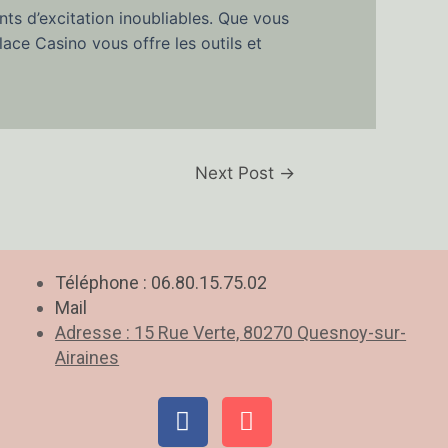
nts d’excitation inoubliables. Que vous
ace Casino vous offre les outils et
Next Post
→
Téléphone : 06.80.15.75.02
Mail
Adresse : 15 Rue Verte, 80270 Quesnoy-sur-
Airaines
F
M
a
a