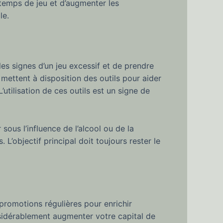
temps de jeu et d’augmenter les
le.
les signes d’un jeu excessif et de prendre
mettent à disposition des outils pour aider
utilisation de ces outils est un signe de
sous l’influence de l’alcool ou de la
L’objectif principal doit toujours rester le
promotions régulières pour enrichir
sidérablement augmenter votre capital de