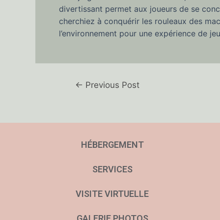
divertissant permet aux joueurs de se conce
cherchiez à conquérir les rouleaux des mach
l’environnement pour une expérience de je
←
Previous Post
HÉBERGEMENT
SERVICES
VISITE VIRTUELLE
GALERIE PHOTOS