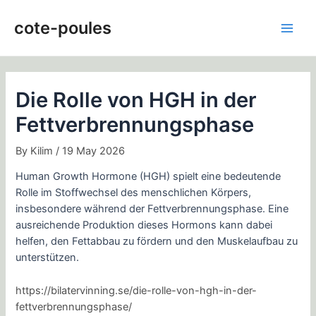
Skip
Post
Main
to
navigation
cote-poules
Men
content
Die Rolle von HGH in der
Fettverbrennungsphase
By
Kilim
/
19 May 2026
Human Growth Hormone (HGH) spielt eine bedeutende
Rolle im Stoffwechsel des menschlichen Körpers,
insbesondere während der Fettverbrennungsphase. Eine
ausreichende Produktion dieses Hormons kann dabei
helfen, den Fettabbau zu fördern und den Muskelaufbau zu
unterstützen.
https://bilatervinning.se/die-rolle-von-hgh-in-der-
fettverbrennungsphase/