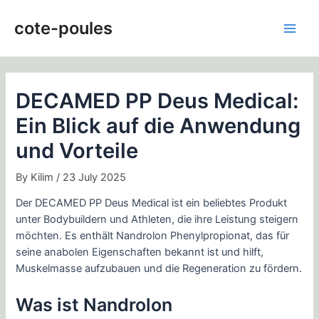
Skip
Post
Main
to
navigation
cote-poules
Men
content
DECAMED PP Deus Medical:
Ein Blick auf die Anwendung
und Vorteile
By
Kilim
/
23 July 2025
Der DECAMED PP Deus Medical ist ein beliebtes Produkt
unter Bodybuildern und Athleten, die ihre Leistung steigern
möchten. Es enthält Nandrolon Phenylpropionat, das für
seine anabolen Eigenschaften bekannt ist und hilft,
Muskelmasse aufzubauen und die Regeneration zu fördern.
Was ist Nandrolon