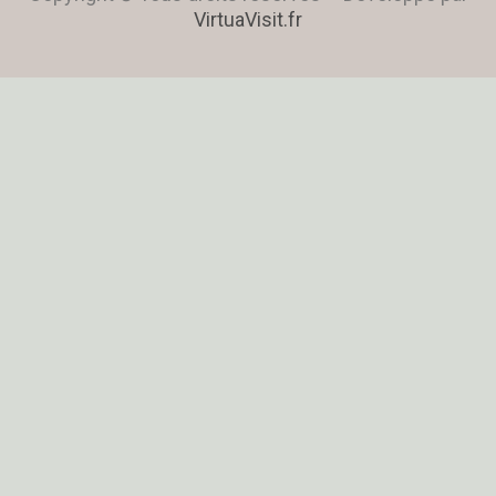
VirtuaVisit.fr