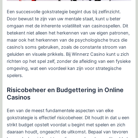
Een succesvolle gokstrategie begint dus bij zelfinzicht.
Door bewust te zijn van uw mentale staat, kunt u beter
omgaan met de inherente volatiliteit van casinospellen. Dit
betekent niet alleen het herkennen van uw eigen patronen,
maar ook het herkennen van de psychologische trucs die
casino’s soms gebruiken, zoals de constante stroom van
geluiden en visuele prikkels. Bij Winnerz Casino kunt u zich
richten op het spel zelf, zonder de afleiding van een fysieke
omgeving, wat een voordeel kan zijn voor strategische
spelers.
Risicobeheer en Budgettering in Online
Casinos
Een van de meest fundamentele aspecten van elke
gokstrategie is effectief risicobeheer. Dit houdt in dat u een
strikt budget opstelt voordat u begint met spelen en zich
daaraan houdt, ongeacht de uitkomst. Bepaal van tevoren