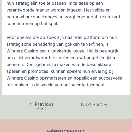
hun strategieën toe te passen, mits deze op een
verantwoorde manier worden ingezet. Het veilige en
betrouwbare speelomgeving zorgt ervoor dat u zich kunt
concentreren op het spel.
Voor spelers die op zoek zijn naar een platform om hun
strategische benadering van gokken te verfijnen, is
Winnerz Casino een uitstekende keuze. Het is belangrijk
om altijd verantwoord te spelen en uw budget en tijd te
beheren. Door gebruik te maken van de beschikbare
spellen en promoties, kunnen spelers hun ervaring bij
Winnerz Casino optimaliseren en hopelijk een succesvolle
reis maken in de wereld van online entertainment.
←
Previous
Next Post
→
Post
HÉBERGEMENT