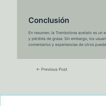
Conclusión
En resumen, la Trembolona acetato es un es
y pérdida de grasa. Sin embargo, los usuar
comentarios y experiencias de otros puede 
←
Previous Post