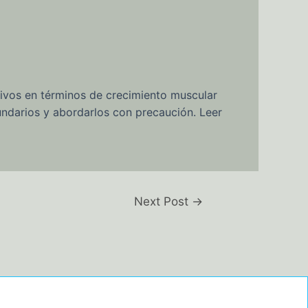
tivos en términos de crecimiento muscular
undarios y abordarlos con precaución. Leer
Next Post
→