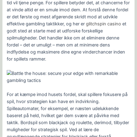
tid vil tjene penge. For spillere betyder det, at chancerne for
at vinde altid er en smule imod dem. At forstå denne fordel
er det første og mest afgørende skridt mod at udvikle
effektive gambling taktikker, og her er
glitchspin casino
et
godt sted at starte med at udforske forskellige
spilmuligheder. Det handler ikke om at eliminere denne
fordel – det er umuligt – men om at minimere dens
indflydelse og maksimere dine egne vinderchancer inden
for spillets rammer.
For at kæmpe imod husets fordel, skal spillere fokusere på
spil, hvor strategien kan have en indvirkning.
Spilleautomater, for eksempel, er næsten udelukkende
baseret på held, hvilket gør dem svære at påvirke med
taktik. Bordspil som blackjack og roulette, derimod, tilbyder
muligheder for strategisk spil. Ved at lære de
grundlæggende strategier for blackjack eller forstå