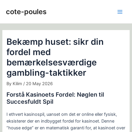
Skip
Post
Main
to
navigation
cote-poules
Men
content
Bekæmp huset: sikr din
fordel med
bemærkelsesværdige
gambling-taktikker
By
Kilim
/
20 May 2026
Forstå Kasinoets Fordel: Nøglen til
Succesfuldt Spil
I ethvert kasinospil, uanset om det er online eller fysisk,
eksisterer der en indbygget fordel for kasinoet. Denne
“house edge” er en matematisk garanti for, at kasinoet over