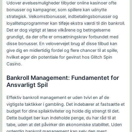
Udover øvelsesmuligheder tilbyder online kasinoer ofte
bonusser og kampagner, som spillere kan udnytte
strategisk. Velkomstbonusser, indbetalingsbonusser og
loyalitetsprogrammer kan tilføje ekstra værdi til din bankroll.
Det er dog vigtigt at læse vilkårene og betingelserne
grundigt, da der ofte er omsætningskrav forbundet med
disse bonusser. En velovervejet brug af disse tilbud kan
give dig en midlertidig fordel og flere chancer til at spille,
hvilket øger din potentiale for gevinst hos Glitch Spin
Casino.
Bankroll Management: Fundamentet for
Ansvarligt Spil
Effektiv bankroll management er uden tvivl en af de
vigtigste taktikker i gambling. Det indebærer at fastsætte et
budget for dine spilaktiviteter og holde dig strengt til det.
Dette budget bør kun indeholde penge, du har råd til at
tabe, uden at det påvirker din økonomiske stabilitet. Uden
ordentlig bankroll management kan selv den mest