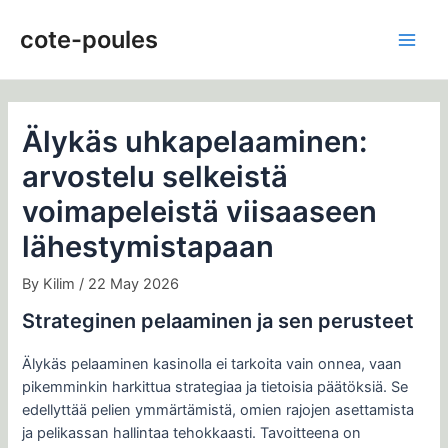
Skip
Post
Main
to
navigation
cote-poules
Men
content
Älykäs uhkapelaaminen:
arvostelu selkeistä
voimapeleistä viisaaseen
lähestymistapaan
By
Kilim
/
22 May 2026
Strateginen pelaaminen ja sen perusteet
Älykäs pelaaminen kasinolla ei tarkoita vain onnea, vaan
pikemminkin harkittua strategiaa ja tietoisia päätöksiä. Se
edellyttää pelien ymmärtämistä, omien rajojen asettamista
ja pelikassan hallintaa tehokkaasti. Tavoitteena on