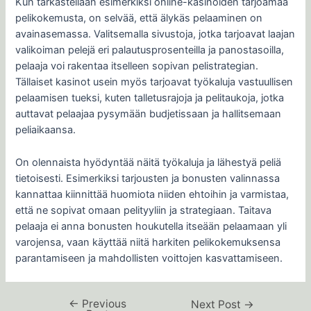
Kun tarkastellaan esimerkiksi online-kasinoiden tarjoamaa
pelikokemusta, on selvää, että älykäs pelaaminen on
avainasemassa. Valitsemalla sivustoja, jotka tarjoavat laajan
valikoiman pelejä eri palautusprosenteilla ja panostasoilla,
pelaaja voi rakentaa itselleen sopivan pelistrategian.
Tällaiset kasinot usein myös tarjoavat työkaluja vastuullisen
pelaamisen tueksi, kuten talletusrajoja ja pelitaukoja, jotka
auttavat pelaajaa pysymään budjetissaan ja hallitsemaan
peliaikaansa.
On olennaista hyödyntää näitä työkaluja ja lähestyä peliä
tietoisesti. Esimerkiksi tarjousten ja bonusten valinnassa
kannattaa kiinnittää huomiota niiden ehtoihin ja varmistaa,
että ne sopivat omaan pelityyliin ja strategiaan. Taitava
pelaaja ei anna bonusten houkutella itseään pelaamaan yli
varojensa, vaan käyttää niitä harkiten pelikokemuksensa
parantamiseen ja mahdollisten voittojen kasvattamiseen.
←
Previous
Next Post
→