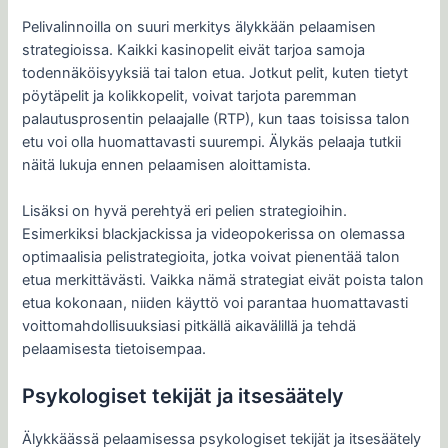
Pelivalinnoilla on suuri merkitys älykkään pelaamisen
strategioissa. Kaikki kasinopelit eivät tarjoa samoja
todennäköisyyksiä tai talon etua. Jotkut pelit, kuten tietyt
pöytäpelit ja kolikkopelit, voivat tarjota paremman
palautusprosentin pelaajalle (RTP), kun taas toisissa talon
etu voi olla huomattavasti suurempi. Älykäs pelaaja tutkii
näitä lukuja ennen pelaamisen aloittamista.
Lisäksi on hyvä perehtyä eri pelien strategioihin.
Esimerkiksi blackjackissa ja videopokerissa on olemassa
optimaalisia pelistrategioita, jotka voivat pienentää talon
etua merkittävästi. Vaikka nämä strategiat eivät poista talon
etua kokonaan, niiden käyttö voi parantaa huomattavasti
voittomahdollisuuksiasi pitkällä aikavälillä ja tehdä
pelaamisesta tietoisempaa.
Psykologiset tekijät ja itsesäätely
Älykkäässä pelaamisessa psykologiset tekijät ja itsesäätely