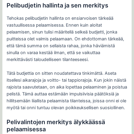
Pelibudjetin hallinta ja sen merkitys
Tehokas pelibudjetin hallinta on ensiarvoisen tärkeää
vastuullisessa pelaamisessa. Ennen kuin aloitat
pelaamisen, sinun tulisi määritellä selkeä budjetti, jonka
puitteissa olet valmis pelaamaan. On ehdottoman tärkeää,
että tämä summa on sellaista rahaa, jonka häviämistä
sinulla on varaa kestää ilman, että se vaikuttaa
merkittävästi taloudelliseen tilanteeseesi.
Tätä budjettia on sitten noudatettava tinkimättä. Aseta
itsellesi aikarajoja ja voitto- tai tappiorajoja. Kun jokin näistä
rajoista saavutetaan, on aika lopettaa pelaaminen ja poistua
pelistä. Tämä auttaa estämään impulsiivisia päätöksiä ja
hillitsemään liiallista pelaamista tilanteissa, joissa onni ei ole
myötä tai onni tuntuu olevan poikkeuksellisen suosiollinen.
Pelivalintojen merkitys älykkäässä
pelaamisessa