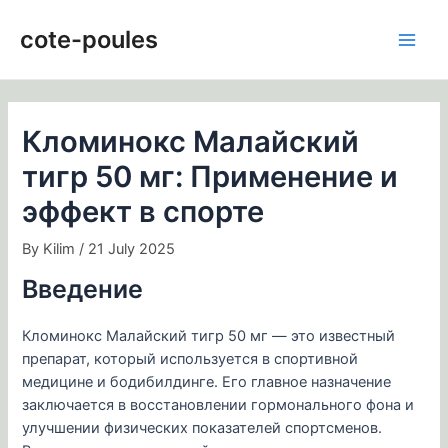
Skip
Post
Main
to
navigation
cote-poules
Men
content
Кломинокс Малайский
тигр 50 мг: Применение и
эффект в спорте
By
Kilim
/
21 July 2025
Введение
Кломинокс Малайский тигр 50 мг — это известный
препарат, который используется в спортивной
медицине и бодибилдинге. Его главное назначение
заключается в восстановлении гормонального фона и
улучшении физических показателей спортсменов.