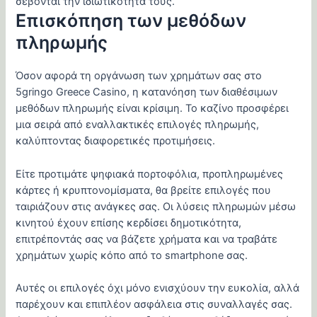
σέβονται την ιδιωτικότητά τους.
Επισκόπηση των μεθόδων
πληρωμής
Όσον αφορά τη οργάνωση των χρημάτων σας στο
5gringo Greece Casino, η κατανόηση των διαθέσιμων
μεθόδων πληρωμής είναι κρίσιμη. Το καζίνο προσφέρει
μια σειρά από εναλλακτικές επιλογές πληρωμής,
καλύπτοντας διαφορετικές προτιμήσεις.
Είτε προτιμάτε ψηφιακά πορτοφόλια, προπληρωμένες
κάρτες ή κρυπτονομίσματα, θα βρείτε επιλογές που
ταιριάζουν στις ανάγκες σας. Οι λύσεις πληρωμών μέσω
κινητού έχουν επίσης κερδίσει δημοτικότητα,
επιτρέποντάς σας να βάζετε χρήματα και να τραβάτε
χρημάτων χωρίς κόπο από το smartphone σας.
Αυτές οι επιλογές όχι μόνο ενισχύουν την ευκολία, αλλά
παρέχουν και επιπλέον ασφάλεια στις συναλλαγές σας.