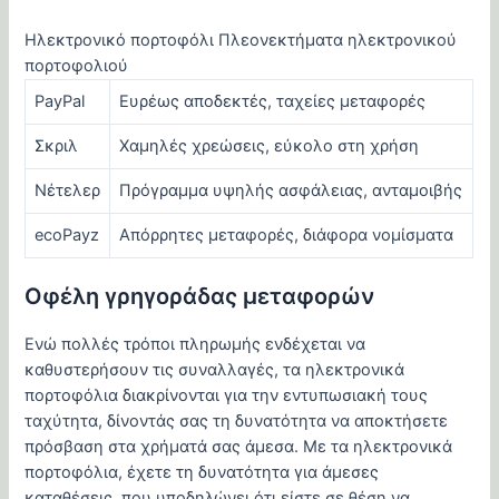
Ηλεκτρονικό πορτοφόλι Πλεονεκτήματα ηλεκτρονικού
πορτοφολιού
PayPal
Ευρέως αποδεκτές, ταχείες μεταφορές
Σκριλ
Χαμηλές χρεώσεις, εύκολο στη χρήση
Νέτελερ
Πρόγραμμα υψηλής ασφάλειας, ανταμοιβής
ecoPayz
Απόρρητες μεταφορές, διάφορα νομίσματα
Οφέλη γρηγοράδας μεταφορών
Ενώ πολλές τρόποι πληρωμής ενδέχεται να
καθυστερήσουν τις συναλλαγές, τα ηλεκτρονικά
πορτοφόλια διακρίνονται για την εντυπωσιακή τους
ταχύτητα, δίνοντάς σας τη δυνατότητα να αποκτήσετε
πρόσβαση στα χρήματά σας άμεσα. Με τα ηλεκτρονικά
πορτοφόλια, έχετε τη δυνατότητα για άμεσες
καταθέσεις, που υποδηλώνει ότι είστε σε θέση να