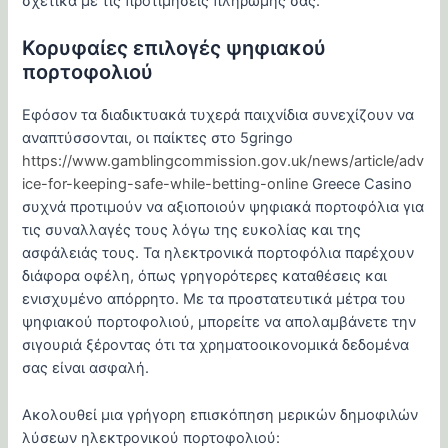
σχετικά με τις προτιμήσεις πληρωμής σας.
Κορυφαίες επιλογές ψηφιακού
πορτοφολιού
Εφόσον τα διαδικτυακά τυχερά παιχνίδια συνεχίζουν να
αναπτύσσονται, οι παίκτες στο 5gringo
https://www.gamblingcommission.gov.uk/news/article/adv
ice-for-keeping-safe-while-betting-online
Greece Casino
συχνά προτιμούν να αξιοποιούν ψηφιακά πορτοφόλια για
τις συναλλαγές τους λόγω της ευκολίας και της
ασφάλειάς τους. Τα ηλεκτρονικά πορτοφόλια παρέχουν
διάφορα οφέλη, όπως γρηγορότερες καταθέσεις και
ενισχυμένο απόρρητο. Με τα προστατευτικά μέτρα του
ψηφιακού πορτοφολιού, μπορείτε να απολαμβάνετε την
σιγουριά ξέροντας ότι τα χρηματοοικονομικά δεδομένα
σας είναι ασφαλή.
Ακολουθεί μια γρήγορη επισκόπηση μερικών δημοφιλών
λύσεων ηλεκτρονικού πορτοφολιού: