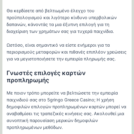
Θα κερδίσετε από βελτιωμένο έλεγχο του
προϋπολογισμού και λιγότερο κίνδυνο υπερβολικών
δαπανών, κάνοντάς τα μια έξυπνη επιλογή για τη
διαχείριση των χρημάτων σας για τυχερά παιχνίδια.
Ωστόσο, είναι σημαντικό να είστε ενήμεροι για τα
περιορισμούς μεταφορών και πιθανές επιπλέον χρεώσεις
για να μεγιστοποιήσετε την εμπειρία πληρωμής σας.
Γνωστές επιλογές καρτών
προπληρωμής
Με ποιον τρόπο μπορείτε να βελτιώσετε την εμπειρία
παιχνιδιού σας στο 5gringo Greece Casino; Η χρήση
δημοφιλών επιλογών προπληρωμένων καρτών μπορεί να
αναβαθμίσει τις τραπεζικές κινήσεις σας. Ακολουθεί μια
συνοπτική παρουσίαση μερικών δημοφιλών
προπληρωμένων μεθόδων.