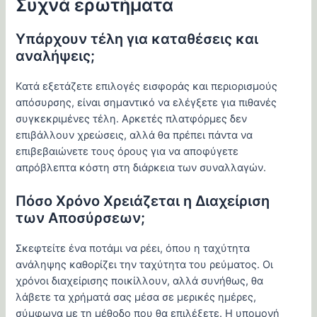
Συχνά ερωτήματα
Υπάρχουν τέλη για καταθέσεις και
αναλήψεις;
Κατά εξετάζετε επιλογές εισφοράς και περιορισμούς
απόσυρσης, είναι σημαντικό να ελέγξετε για πιθανές
συγκεκριμένες τέλη. Αρκετές πλατφόρμες δεν
επιβάλλουν χρεώσεις, αλλά θα πρέπει πάντα να
επιβεβαιώνετε τους όρους για να αποφύγετε
απρόβλεπτα κόστη στη διάρκεια των συναλλαγών.
Πόσο Χρόνο Χρειάζεται η Διαχείριση
των Αποσύρσεων;
Σκεφτείτε ένα ποτάμι να ρέει, όπου η ταχύτητα
ανάληψης καθορίζει την ταχύτητα του ρεύματος. Οι
χρόνοι διαχείρισης ποικίλλουν, αλλά συνήθως, θα
λάβετε τα χρήματά σας μέσα σε μερικές ημέρες,
σύμφωνα με τη μέθοδο που θα επιλέξετε. Η υπομονή