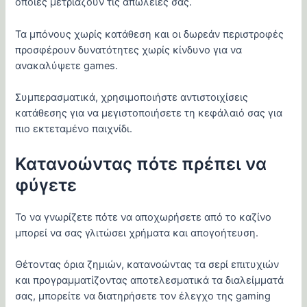
οποίες μετριάζουν τις απώλειές σας.
Τα μπόνους χωρίς κατάθεση και οι δωρεάν περιστροφές
προσφέρουν δυνατότητες χωρίς κίνδυνο για να
ανακαλύψετε games.
Συμπερασματικά, χρησιμοποιήστε αντιστοιχίσεις
κατάθεσης για να μεγιστοποιήσετε τη κεφάλαιό σας για
πιο εκτεταμένο παιχνίδι.
Κατανοώντας πότε πρέπει να
φύγετε
Το να γνωρίζετε πότε να αποχωρήσετε από το καζίνο
μπορεί να σας γλιτώσει χρήματα και απογοήτευση.
Θέτοντας όρια ζημιών, κατανοώντας τα σερί επιτυχιών
και προγραμματίζοντας αποτελεσματικά τα διαλείμματά
σας, μπορείτε να διατηρήσετε τον έλεγχο της gaming