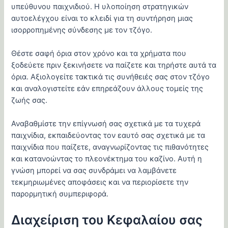
υπεύθυνου παιχνιδιού. Η υλοποίηση στρατηγικών
αυτοελέγχου είναι το κλειδί για τη συντήρηση μιας
ισορροπημένης σύνδεσης με τον τζόγο.
Θέστε σαφή όρια στον χρόνο και τα χρήματα που
ξοδεύετε πριν ξεκινήσετε να παίζετε και τηρήστε αυτά τα
όρια. Αξιολογείτε τακτικά τις συνήθειές σας στον τζόγο
και αναλογιστείτε εάν επηρεάζουν άλλους τομείς της
ζωής σας.
Αναβαθμίστε την επίγνωσή σας σχετικά με τα τυχερά
παιχνίδια, εκπαιδεύοντας τον εαυτό σας σχετικά με τα
παιχνίδια που παίζετε, αναγνωρίζοντας τις πιθανότητες
και κατανοώντας το πλεονέκτημα του καζίνο. Αυτή η
γνώση μπορεί να σας συνδράμει να λαμβάνετε
τεκμηριωμένες αποφάσεις και να περιορίσετε την
παρορμητική συμπεριφορά.
Διαχείριση του Κεφαλαίου σας