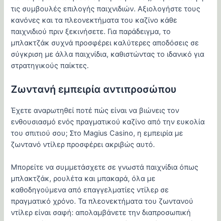
τις συμβουλές επιλογής παιχνιδιών. Αξιολογήστε τους
κανόνες και τα πλεονεκτήματα του καζίνο κάθε
παιχνιδιού πριν ξεκινήσετε. Για παράδειγμα, το
μπλακτζάκ συχνά προσφέρει καλύτερες αποδόσεις σε
σύγκριση με άλλα παιχνίδια, καθιστώντας το ιδανικό για
στρατηγικούς παίκτες.
Ζωντανή εμπειρία αντιπροσώπου
Έχετε αναρωτηθεί ποτέ πώς είναι να βιώνεις τον
ενθουσιασμό ενός πραγματικού καζίνο από την ευκολία
του σπιτιού σου; Στο Magius Casino, η εμπειρία με
ζωντανό ντίλερ προσφέρει ακριβώς αυτό.
Μπορείτε να συμμετάσχετε σε γνωστά παιχνίδια όπως
μπλακτζάκ, ρουλέτα και μπακαρά, όλα με
καθοδηγούμενα από επαγγελματίες ντίλερ σε
πραγματικό χρόνο. Τα πλεονεκτήματα του ζωντανού
ντίλερ είναι σαφή: απολαμβάνετε την διαπροσωπική