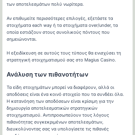
των αποτελεσμάτων πολύ νωρίτερα.
Αν επιθυμείτε περισσότερες επιλογές, εξετάστε τα
στοιχήματα each way ή τα στοιχήματα over/under, τα
οποία εστιάζουν στους συνολικούς πόντους που
σημειώνονται.
Η εξειδίκευση σε αυτούς τους τύπους θα ενισχύσει τη
στρατηγική στοιχηματισμού σας στο Magius Casino.
Ανάλυση των πιθανοτήτων
Τα είδη στοιχημάτων μπορεί να διαφέρουν, αλλά οι
αποδόσεις είναι ένα κοινό στοιχείο που τα συνδέει όλα.
Η κατανόηση των αποδόσεων είναι κρίσιμη για την
δημιουργία αποτελεσματικών στρατηγικών
στοιχηματισμού. Αντιπροσωπεύουν τους λόγους
πιθανότητας συγκεκριμένων αποτελεσμάτων,
διευκολύνοντας σας να υπολογίσετε τις πιθανές