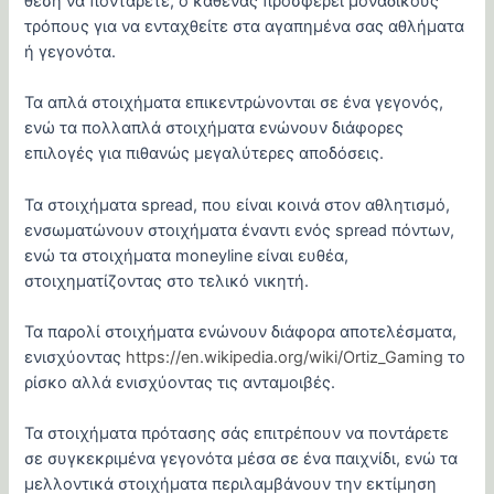
θέση να ποντάρετε, ο καθένας προσφέρει μοναδικούς
τρόπους για να ενταχθείτε στα αγαπημένα σας αθλήματα
ή γεγονότα.
Τα απλά στοιχήματα επικεντρώνονται σε ένα γεγονός,
ενώ τα πολλαπλά στοιχήματα ενώνουν διάφορες
επιλογές για πιθανώς μεγαλύτερες αποδόσεις.
Τα στοιχήματα spread, που είναι κοινά στον αθλητισμό,
ενσωματώνουν στοιχήματα έναντι ενός spread πόντων,
ενώ τα στοιχήματα moneyline είναι ευθέα,
στοιχηματίζοντας στο τελικό νικητή.
Τα παρολί στοιχήματα ενώνουν διάφορα αποτελέσματα,
ενισχύοντας
https://en.wikipedia.org/wiki/Ortiz_Gaming
το
ρίσκο αλλά ενισχύοντας τις ανταμοιβές.
Τα στοιχήματα πρότασης σάς επιτρέπουν να ποντάρετε
σε συγκεκριμένα γεγονότα μέσα σε ένα παιχνίδι, ενώ τα
μελλοντικά στοιχήματα περιλαμβάνουν την εκτίμηση