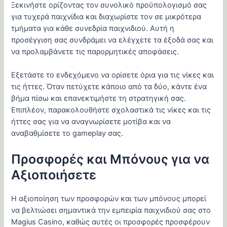
Ξεκινήστε ορίζοντας τον συνολικό προϋπολογισμό σας
για τυχερά παιχνίδια και διαχωρίστε τον σε μικρότερα
τμήματα για κάθε συνεδρία παιχνιδιού. Αυτή η
προσέγγιση σας συνδράμει να ελέγχετε τα έξοδά σας και
να προλαμβάνετε τις παρορμητικές αποφάσεις.
Εξετάστε το ενδεχόμενο να ορίσετε όρια για τις νίκες και
τις ήττες. Όταν πετύχετε κάποιο από τα δύο, κάντε ένα
βήμα πίσω και επανεκτιμήστε τη στρατηγική σας.
Επιπλέον, παρακολουθήστε σχολαστικά τις νίκες και τις
ήττες σας για να αναγνωρίσετε μοτίβα και να
αναβαθμίσετε το gameplay σας.
Προσφορές και Μπόνους για να
Αξιοποιήσετε
Η αξιοποίηση των προσφορών και των μπόνους μπορεί
να βελτιώσει σημαντικά την εμπειρία παιχνιδιού σας στο
Magius Casino, καθώς αυτές οι προσφορές προσφέρουν