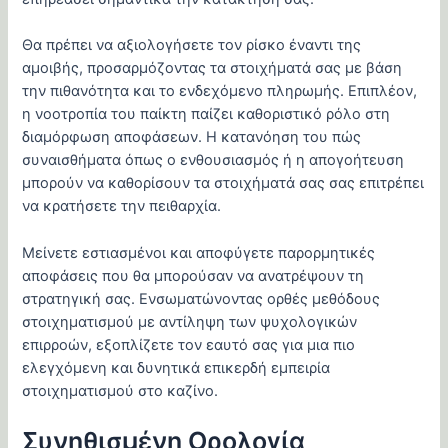
Θα πρέπει να αξιολογήσετε τον ρίσκο έναντι της
αμοιβής, προσαρμόζοντας τα στοιχήματά σας με βάση
την πιθανότητα και το ενδεχόμενο πληρωμής. Επιπλέον,
η νοοτροπία του παίκτη παίζει καθοριστικό ρόλο στη
διαμόρφωση αποφάσεων. Η κατανόηση του πώς
συναισθήματα όπως ο ενθουσιασμός ή η απογοήτευση
μπορούν να καθορίσουν τα στοιχήματά σας σας επιτρέπει
να κρατήσετε την πειθαρχία.
Μείνετε εστιασμένοι και αποφύγετε παρορμητικές
αποφάσεις που θα μπορούσαν να ανατρέψουν τη
στρατηγική σας. Ενσωματώνοντας ορθές μεθόδους
στοιχηματισμού με αντίληψη των ψυχολογικών
επιρροών, εξοπλίζετε τον εαυτό σας για μια πιο
ελεγχόμενη και δυνητικά επικερδή εμπειρία
στοιχηματισμού στο καζίνο.
Συνηθισμένη Ορολογία