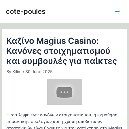
Skip
Post
Main
to
navigation
cote-poules
Men
content
Καζίνο Magius Casino:
Κανόνες στοιχηματισμού
και συμβουλές για παίκτες
By
Kilim
/
30 June 2025
Η αντίληψη των κανόνων στοιχηματισμού, η εκμάθηση
σημαντικής ορολογίας και η χρήση αποδοτικών
στρατηγικών είναι βασικές για την κατάκτηση στο Magius